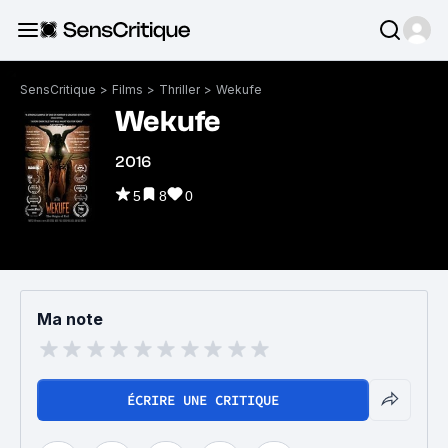
SensCritique
>
Films
>
Thriller
>
Wekufe
Wekufe
2016
5
8
0
Ma note
ÉCRIRE UNE CRITIQUE