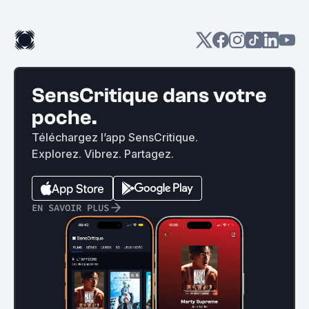
SensCritique dans votre
poche.
Téléchargez l’app SensCritique.
Explorez. Vibrez. Partagez.
EN SAVOIR PLUS