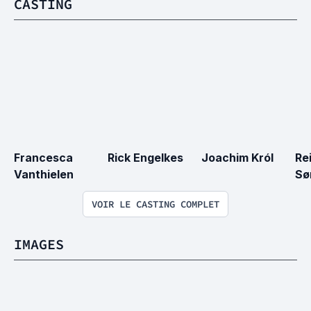
CASTING
Francesca 
Rick Engelkes
Joachim Król
Re
Vanthielen
Sø
VOIR LE CASTING COMPLET
IMAGES