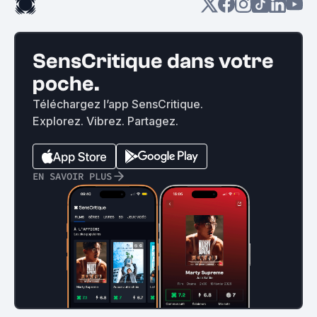
SensCritique dans votre
poche.
Téléchargez l’app SensCritique.
Explorez. Vibrez. Partagez.
EN SAVOIR PLUS