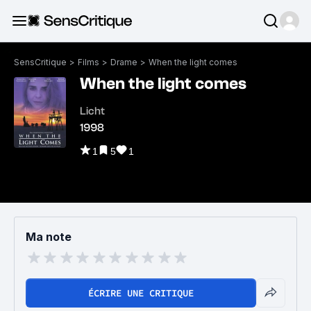
SensCritique
>
Films
>
Drame
>
When the light comes
When the light comes
Licht
1998
1
5
1
Ma note
ÉCRIRE UNE CRITIQUE