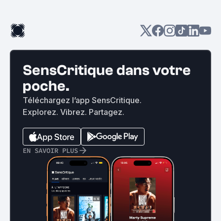
SensCritique dans votre
poche.
Téléchargez l’app SensCritique.
Explorez. Vibrez. Partagez.
EN SAVOIR PLUS