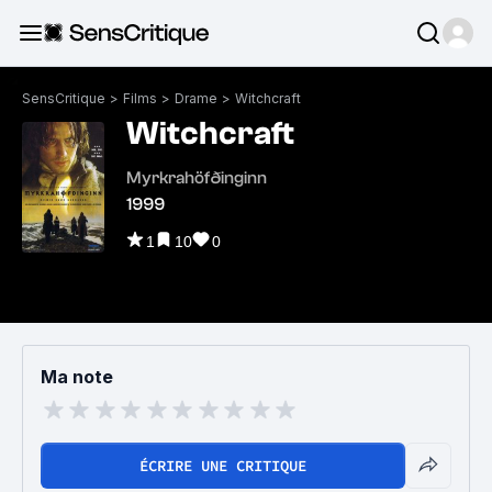
SensCritique
>
Films
>
Drame
>
Witchcraft
Witchcraft
Myrkrahöfðinginn
1999
1
10
0
Ma note
ÉCRIRE UNE CRITIQUE