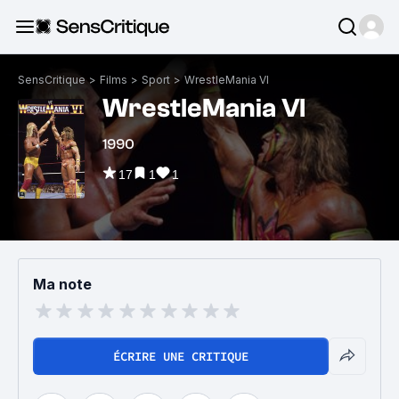
SensCritique
>
Films
>
Sport
>
WrestleMania VI
WrestleMania VI
1990
17
1
1
Ma note
ÉCRIRE UNE CRITIQUE