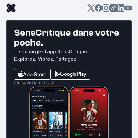
SensCritique dans votre
poche.
Téléchargez l’app SensCritique.
Explorez. Vibrez. Partagez.
EN SAVOIR PLUS