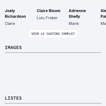
Joely 
Claire Bloom
Adrienne 
Al
Richardson
Shelly
Pa
Lulu Fraker
Claire
Marie
Ma
VOIR LE CASTING COMPLET
IMAGES
LISTES