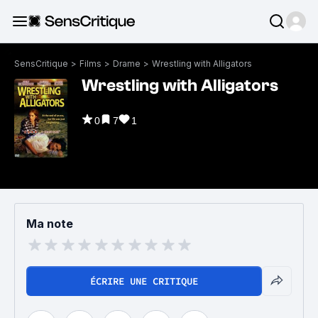
SensCritique
>
Films
>
Drame
>
Wrestling with Alligators
Wrestling with Alligators
0
7
1
Ma note
ÉCRIRE UNE CRITIQUE