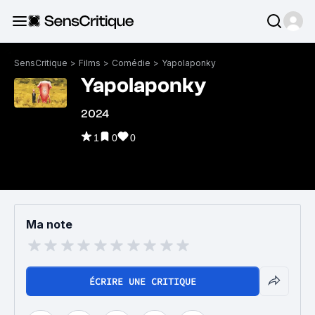
SensCritique
>
Films
>
Comédie
>
Yapolaponky
Yapolaponky
2024
1
0
0
Ma note
ÉCRIRE UNE CRITIQUE