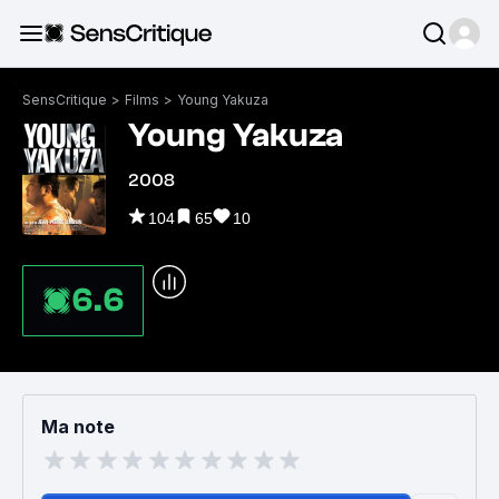
SensCritique
>
Films
>
Young Yakuza
Young Yakuza
2008
104
65
10
6.6
Ma note