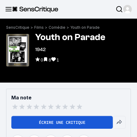
SensCritique
>
Films
>
Comédie
>
Youth on Parade
Youth on Parade
1942
0
8
1
Ma note
ÉCRIRE UNE CRITIQUE