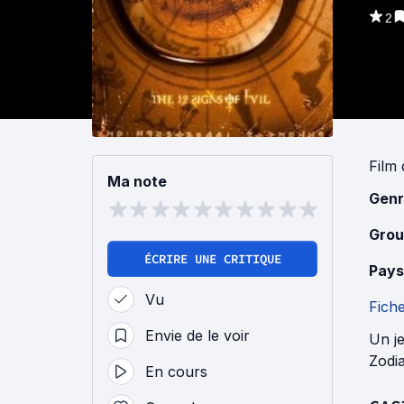
2
Film
Ma note
Genr
Grou
ÉCRIRE UNE CRITIQUE
Pays
Vu
Fich
Envie de le voir
Un j
Zodia
En cours