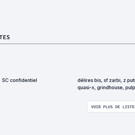
TES
SC confidentiel
délires bis, sf zarbi, z pu
quasi-x, grindhouse, pul
exploitation en tous genr
VOIR PLUS DE LISTE