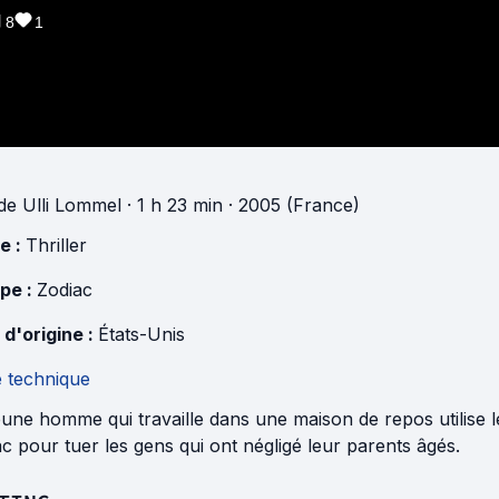
8
1
de
Ulli Lommel
· 1 h 23 min
· 2005 (France)
e :
Thriller
pe :
Zodiac
 d'origine :
États-Unis
e technique
eune homme qui travaille dans une maison de repos utilise
c pour tuer les gens qui ont négligé leur parents âgés.