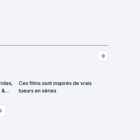
trides,
Ces films sont inspirés de vrais
p &
tueurs en séries
es
S