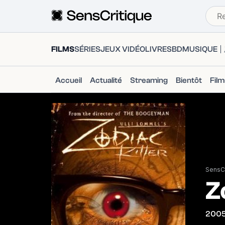
FILMS
SÉRIES
JEUX VIDÉO
LIVRES
BD
MUSIQUE
Accueil
Actualité
Streaming
Bientôt
Fil
SensCr
Z
200