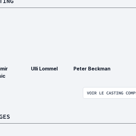
TING
imir
Ulli Lommel
Peter Beckman
ic
VOIR LE CASTING COMP
GES