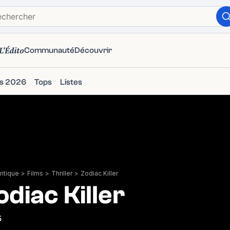
L'Édito
Communauté
Découvrir
ms 2026
Tops
Listes
itique
>
Films
>
Thriller
>
Zodiac Killer
odiac Killer
5