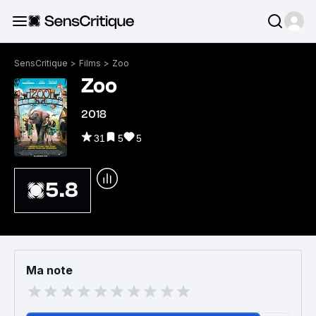
SensCritique
>
Films
>
Zoo
Zoo
2018
31
5
5
5.8
Ma note