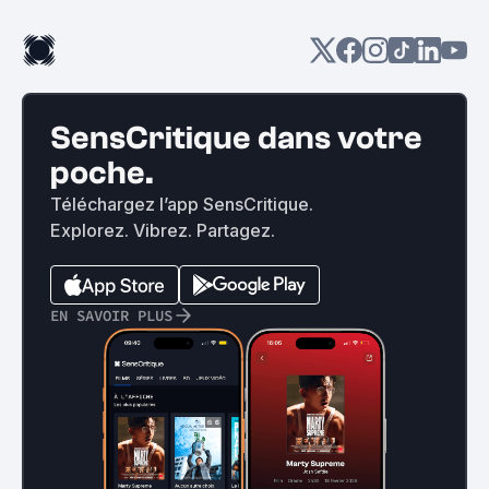
SensCritique dans votre
poche.
Téléchargez l’app SensCritique.
Explorez. Vibrez. Partagez.
EN SAVOIR PLUS