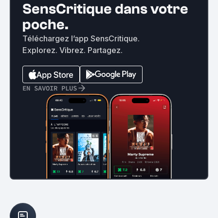
SensCritique dans votre
poche.
Téléchargez l’app SensCritique.
Explorez. Vibrez. Partagez.
EN SAVOIR PLUS