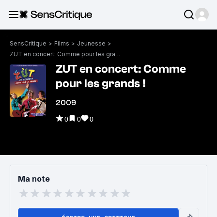
SensCritique
>
Films
>
Jeunesse
>
ZUT en concert: Comme pour les grands !
ZUT en concert: Comme
pour les grands !
2009
0
0
0
Ma note