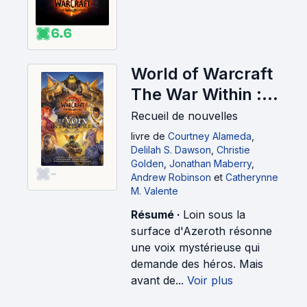
6.6
World of Warcraft
The War Within :
Les Voix
Recueil de nouvelles
intérieures (2024)
livre
de
Courtney Alameda
,
Delilah S. Dawson
,
Christie
Golden
,
Jonathan Maberry
,
-
Andrew Robinson
et
Catherynne
M. Valente
Résumé ·
Loin sous la
surface d'Azeroth résonne
une voix mystérieuse qui
demande des héros. Mais
avant de...
Voir plus