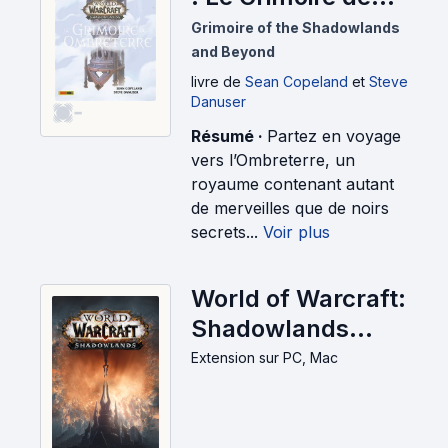
l'Ombreterre
Grimoire of the Shadowlands
(2021)
and Beyond
livre
de
Sean Copeland
et
Steve
Danuser
-
Résumé ·
Partez en voyage
vers l’Ombreterre, un
royaume contenant autant
de merveilles que de noirs
secrets...
Voir plus
World of Warcraft:
Shadowlands
(2020)
Extension
sur PC, Mac