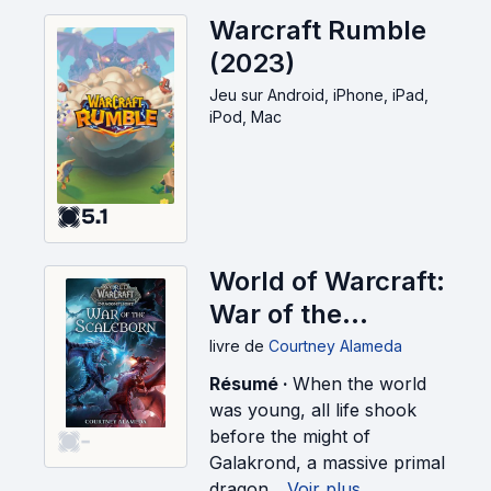
Warcraft Rumble
(2023)
Jeu
sur Android, iPhone, iPad,
iPod, Mac
5.1
World of Warcraft:
War of the
Scaleborn (2023)
livre
de
Courtney Alameda
Résumé ·
When the world
was young, all life shook
before the might of
-
Galakrond, a massive primal
dragon...
Voir plus