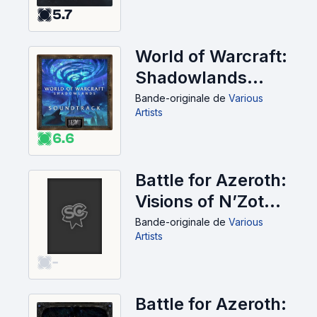
5.7
World of Warcraft:
Shadowlands
Original
Bande-originale
de
Various
Artists
Soundtrack (OST)
6.6
(2020)
Battle for Azeroth:
Visions of N’Zoth
(OST) (2020)
Bande-originale
de
Various
Artists
-
Battle for Azeroth: