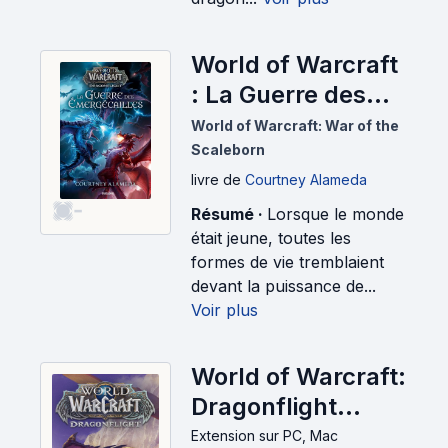
World of Warcraft
: La Guerre des
Émergécailles
World of Warcraft: War of the
(2023)
Scaleborn
livre
de
Courtney Alameda
-
Résumé ·
Lorsque le monde
était jeune, toutes les
formes de vie tremblaient
devant la puissance de...
Voir plus
World of Warcraft:
Dragonflight
(2022)
Extension
sur PC, Mac