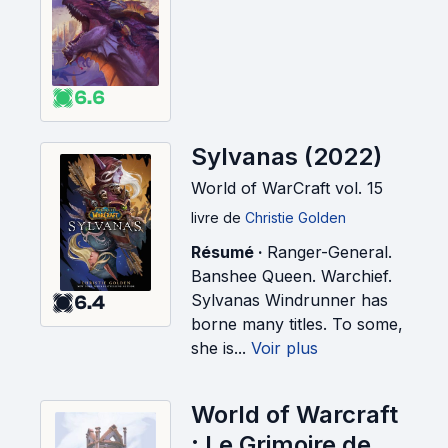
6.6
Sylvanas (2022)
World of WarCraft vol. 15
livre
de
Christie Golden
Résumé ·
Ranger-General.
Banshee Queen. Warchief.
Sylvanas Windrunner has
6.4
borne many titles. To some,
she is...
Voir plus
World of Warcraft
: Le Grimoire de