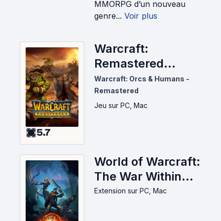
MMORPG d’un nouveau
genre...
Voir plus
Warcraft:
Remastered
(2024)
Warcraft: Orcs & Humans -
Remastered
Jeu
sur PC, Mac
5.7
World of Warcraft:
The War Within
(2024)
Extension
sur PC, Mac