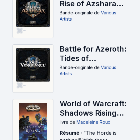
Rise of Azshara
(OST) (2020)
Bande-originale
de
Various
Artists
-
Battle for Azeroth:
Tides of
Vengeance
Bande-originale
de
Various
Artists
Soundtrack (OST)
-
(2020)
World of Warcraft:
Shadows Rising
(2020)
livre
de
Madeleine Roux
Résumé ·
“The Horde is