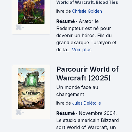
Liens du sang
World of Warcraft: Blood Ties
(2025)
livre
de
Christie Golden
Résumé ·
Arator le
-
Rédempteur est né pour
devenir un héros. Fils du
grand exarque Turalyon et
de la...
Voir plus
Parcourir World of
Warcraft (2025)
Un monde face au
changement
livre
de
Jules Delétoile
-
Résumé ·
Novembre 2004.
Le studio américain Blizzard
sort World of Warcraft, un