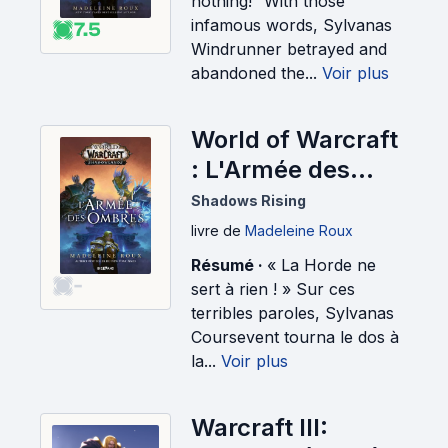
nothing!” With those
infamous words, Sylvanas
7.5
Windrunner betrayed and
abandoned the...
Voir plus
World of Warcraft
: L'Armée des
ombres (2020)
Shadows Rising
livre
de
Madeleine Roux
Résumé ·
« La Horde ne
-
sert à rien ! » Sur ces
terribles paroles, Sylvanas
Coursevent tourna le dos à
la...
Voir plus
Warcraft III: