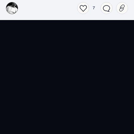
7
SensCritique dans votre
poche.
Téléchargez l’app SensCritique.
Explorez. Vibrez. Partagez.
EN SAVOIR PLUS