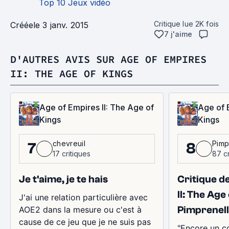
Top 10 Jeux vidéo
Critique lue
2K
fois
Créée
le 3 janv. 2015
7 j'aime
D'AUTRES AVIS SUR AGE OF EMPIRES
II: THE AGE OF KINGS
Age of Empires II: The Age of
Age of 
Kings
Kings
chevreuil
Pimp
7
8
17 critiques
87 cr
Je t'aime, je te hais
Critique d
II: The Age
J'ai une relation particulière avec
Pimprenel
AOE2 dans la mesure ou c'est à
cause de ce jeu que je ne suis pas
"Encore un c