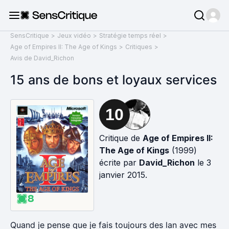
SensCritique
>
Jeux vidéo
>
Stratégie temps réel
>
Age of Empires II: The Age of Kings
>
Critiques
>
Avis de David_Richon
15 ans de bons et loyaux services
10
Critique de
Age of Empires II:
The Age of Kings
(1999)
écrite par
David_Richon
le 3
janvier 2015.
8
Quand je pense que je fais toujours des lan avec mes