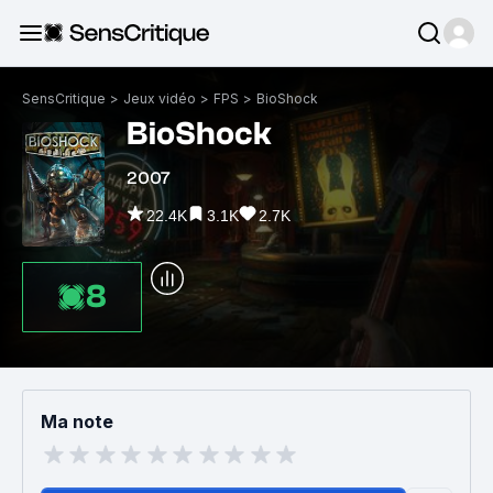
SensCritique
>
Jeux vidéo
>
FPS
>
BioShock
BioShock
2007
22.4K
3.1K
2.7K
8
Ma note