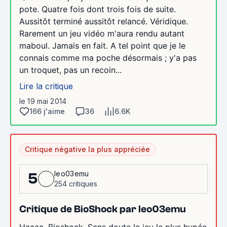
pote. Quatre fois dont trois fois de suite.
Aussitôt terminé aussitôt relancé. Véridique.
Rarement un jeu vidéo m'aura rendu autant
maboul. Jamais en fait. A tel point que je le
connais comme ma poche désormais ; y'a pas
un troquet, pas un recoin...
Lire la critique
le 19 mai 2014
166 j'aime
36
6.6K
Critique négative la plus appréciée
leo03emu
5
254 critiques
Critique de BioShock par leo03emu
Haaaa, Bioshock. Sans doute le jeu le plus hypée