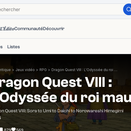
L'Édito
Communauté
Découvrir
ps
Listes
itique
>
Jeux vidéo
>
RPG
>
Dragon Quest VIII : L'Odyssée du roi maudit
ragon Quest VIII :
'Odyssée du roi mau
n Quest VIII: Sora to Umi to Daichi to Norowareshi Himegimi
4
879
569