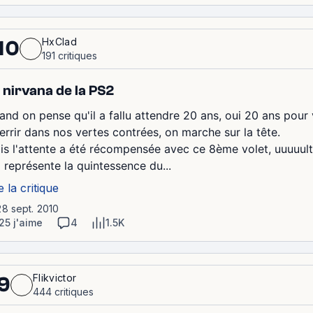
HxClad
10
191 critiques
 nirvana de la PS2
and on pense qu'il a fallu attendre 20 ans, oui 20 ans pour v
terrir dans nos vertes contrées, on marche sur la tête.
is l'attente a été récompensée avec ce 8ème volet, uuuuul
i représente la quintessence du...
e la critique
28 sept. 2010
25 j'aime
4
1.5K
Flikvictor
9
444 critiques