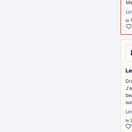
Ma
Lir
le 
Le
Dr
J'
be
su
Lir
le 