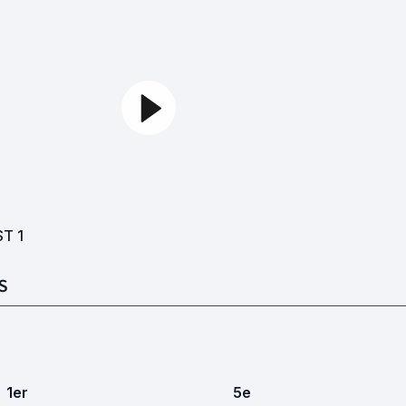
ST
1
S
1
er
5
e