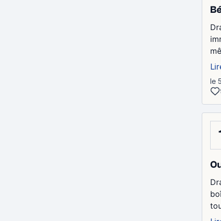
Bé
Dr
im
mê
Lir
le 
Ou
Dr
bo
to