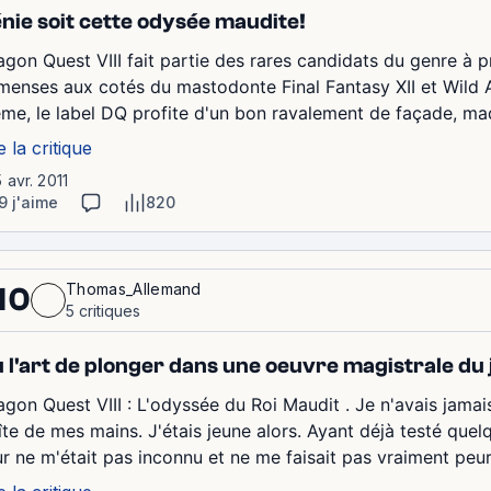
nie soit cette odysée maudite!
agon Quest VIII fait partie des rares candidats du genre à p
menses aux cotés du mastodonte Final Fantasy XII et Wild Ar
me, le label DQ profite d'un bon ravalement de façade, mad
e la critique
5 avr. 2011
9 j'aime
820
Thomas_Allemand
10
5 critiques
 l'art de plonger dans une oeuvre magistrale du 
agon Quest VIII : L'odyssée du Roi Maudit . Je n'avais jama
îte de mes mains. J'étais jeune alors. Ayant déjà testé quelqu
ur ne m'était pas inconnu et ne me faisait pas vraiment peur