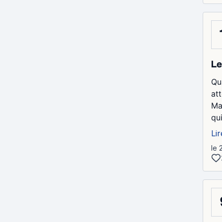
Le
Qu
at
Ma
qu
Lir
le 