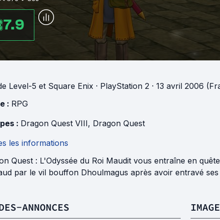
7.9
de
Level-5
et
Square Enix
· PlayStation 2
· 13 avril 2006 (F
e :
RPG
pes :
Dragon Quest VIII
,
Dragon Quest
s les informations
on Quest : L'Odyssée du Roi Maudit vous entraîne en quête
aud par le vil bouffon Dhoulmagus après avoir entravé ses 
DES-ANNONCES
IMAGE