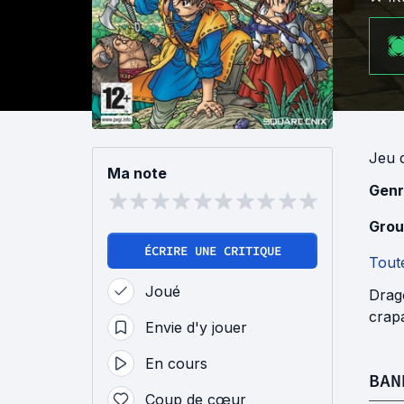
Jeu
Ma note
Genr
Grou
ÉCRIRE UNE CRITIQUE
Toute
Joué
Drag
crap
Envie d'y jouer
En cours
BAN
Coup de cœur