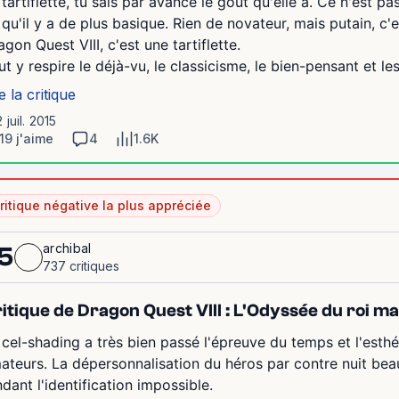
 tartiflette, tu sais par avance le goût qu'elle a. Ce n'est pa
 qu'il y a de plus basique. Rien de novateur, mais putain, c'
agon Quest VIII, c'est une tartiflette.
ut y respire le déjà-vu, le classicisme, le bien-pensant et les.
e la critique
2 juil. 2015
19 j'aime
4
1.6K
ritique négative la plus appréciée
archibal
5
737 critiques
itique de Dragon Quest VIII : L'Odyssée du roi ma
 cel-shading a très bien passé l'épreuve du temps et l'est
ateurs. La dépersonnalisation du héros par contre nuit beau
ndant l'identification impossible.