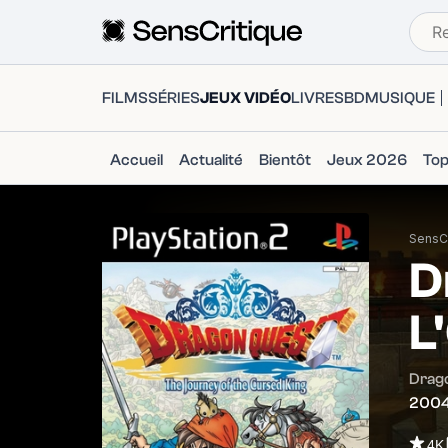
FILMS
SÉRIES
JEUX VIDÉO
LIVRES
BD
MUSIQUE
Accueil
Actualité
Bientôt
Jeux 2026
To
SensCr
D
L
Drago
200
4K