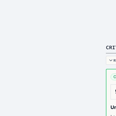
CRI
R
C
Un