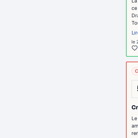
La
ce
Dr
To
Lir
le 
C
Cr
Le
am
re