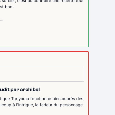
s sorcier, c'est au contraire une recette tout
est bon.
..
udit par archibal
hétique Toriyama fonctionne bien auprès des
coup à l'intrigue, la fadeur du personnage