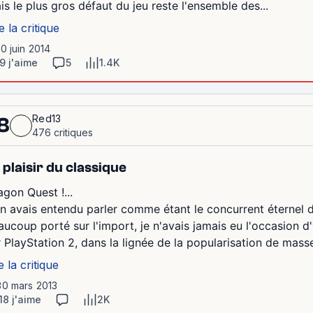
is le plus gros défaut du jeu reste l'ensemble des...
e la critique
10 juin 2014
9 j'aime
5
1.4K
Red13
8
476 critiques
 plaisir du classique
agon Quest !...
en avais entendu parler comme étant le concurrent éternel d
aucoup porté sur l'import, je n'avais jamais eu l'occasion d'
r PlayStation 2, dans la lignée de la popularisation de masse
e la critique
30 mars 2013
18 j'aime
2K