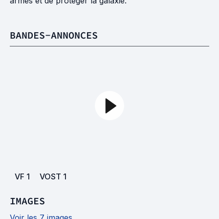
armes et de protéger la galaxie.
BANDES-ANNONCES
VF
1
VOST
1
IMAGES
Voir les 7 images