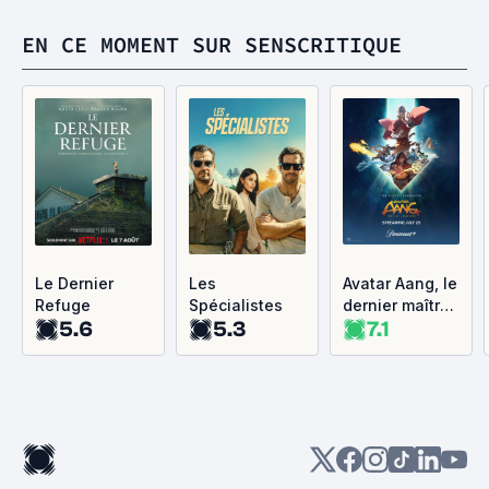
EN CE MOMENT SUR SENSCRITIQUE
Le Dernier
Les
Avatar Aang, le
Refuge
Spécialistes
dernier maître
5.6
5.3
7.1
de l'air