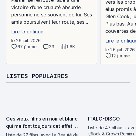
Parker se retrouve face à une
vers les proph
victoire d’une cruauté absurde :
élus promis 
personne ne se souvient de lui. Ses
Glen Cook, lui
amis poursuivent leur route, ses...
Plus bas. Au 
couvertes de 
Lire la critique
Lire la critiqu
le 29 juil. 2026
67 j'aime
23
1.6K
le 26 juil. 2026
12 j'aime
LISTES POPULAIRES
Ces vieux films en noir et blanc 
ITALO-DISCO
qui me font toujours cet effet 
Liste de 47 albums
 ave
Whaou !
(Block & Crown Remix) (S
Liste de 27 films
 avec La Beauté du 