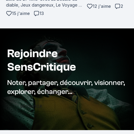
Chopin (Disco Mix) (Sing
diable, Jeux dangereux, Le Voyage 
12 j'aime
2
de luna (Version original
dans la Lune, Les Sept Samouraïs, 
15 j'aime
13
Lunatic (Single), Don’t C
King Kong...
(Single)...
Rejoindre
SensCritique
Noter, partager, découvrir, visionner,
explorer, échanger...
DÉCOUVRIR