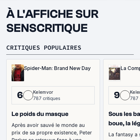
À L'AFFICHE SUR
SENSCRITIQUE
CRITIQUES POPULAIRES
Spider-Man: Brand New Day
La Comp
Kelemvor
Kel
6
9
787 critiques
787 
Le poids du masque
Sous les ba
boue, la lé
Après avoir sauvé le monde au
prix de sa propre existence, Peter
La fantasy a 