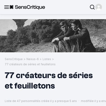
SensCritique
>
Nexus-6
>
Listes
>
77 créateurs de séries et feuilletons
77 créateurs de séries
et feuilletons
Liste de 47 personnalités
créée il y a presque 5 ans
·
modifiée il y a en