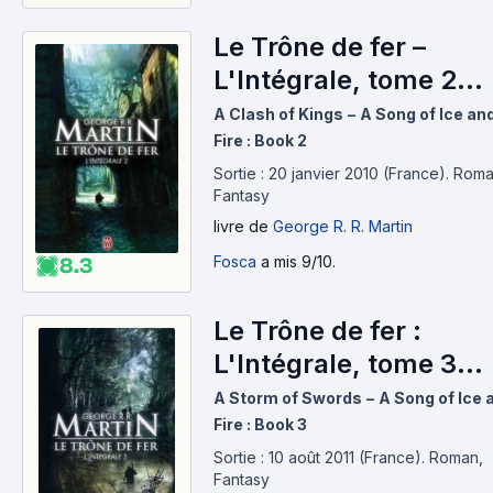
Le Trône de fer –
L'Intégrale, tome 2
(1998)
A Clash of Kings − A Song of Ice an
Fire : Book 2
Sortie : 20 janvier 2010 (France).
Roma
Fantasy
livre
de
George R. R. Martin
Fosca
a mis 9/10.
8.3
Le Trône de fer :
L'Intégrale, tome 3
(2000)
A Storm of Swords − A Song of Ice 
Fire : Book 3
Sortie : 10 août 2011 (France).
Roman,
Fantasy