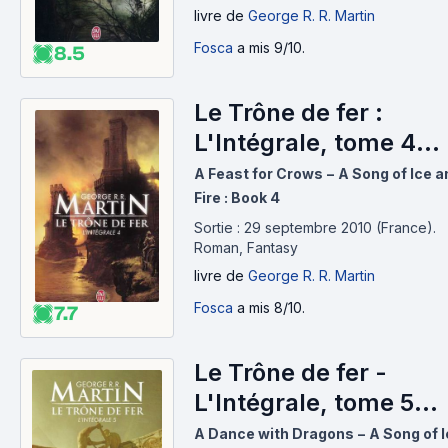
livre
de
George R. R. Martin
Fosca
a mis 9/10.
8.5
Le Trône de fer :
L'Intégrale, tome 4
(2005)
A Feast for Crows − A Song of Ice a
Fire : Book 4
Sortie : 29 septembre 2010 (France).
Roman, Fantasy
livre
de
George R. R. Martin
Fosca
a mis 8/10.
7.7
Le Trône de fer -
L'Intégrale, tome 5
(2011)
A Dance with Dragons − A Song of 