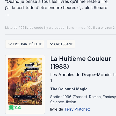
"Quand je pense à tous les livres qu'il me reste à lire,
j'ai la certitude d'être encore heureux", Jules Renard
Voici l'intégralité du contenu des bibliothèques de
mon 45m2. Bon nombre n'ont pas encore été lus et
Liste de 402 livres
créée il y a presque 11 ans
·
modifiée il y a environ 2
c'est toujours avec une grande euphorie que je
choisis mon prochain livre parmi tous ceux que j'ai
TRI PAR DÉFAUT
CROISSANT
emmagasiné...
La Huitième Couleur
(1983)
Les Annales du Disque-Monde, 
1
The Colour of Magic
Sortie : 1996 (France).
Roman, Fantasy
Science-fiction
7.4
livre
de
Terry Pratchett