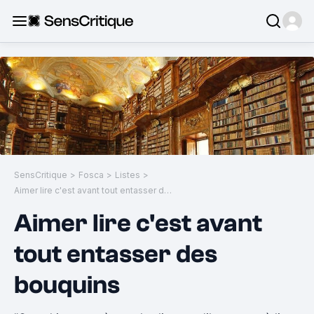
SensCritique
>
Fosca
>
Listes
>
Aimer lire c'est avant tout entasser des bouquins
Aimer lire c'est avant
tout entasser des
bouquins