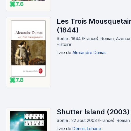
7.6
Les Trois Mousquetai
(1844)
Sortie : 1844 (France).
Roman, Aventur
Histoire
livre
de
Alexandre Dumas
7.8
Shutter Island (2003)
Sortie : 22 août 2003 (France).
Roman
livre
de
Dennis Lehane