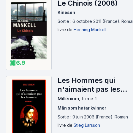
Le Chinois (2008)
Kinesen
Sortie : 6 octobre 2011 (France).
Roma
livre
de
Henning Mankell
6.9
Les Hommes qui
n'aimaient pas les
femmes (2005)
Millénium, tome 1
Män som hatar kvinnor
Sortie : 9 juin 2006 (France).
Roman
livre
de
Stieg Larsson