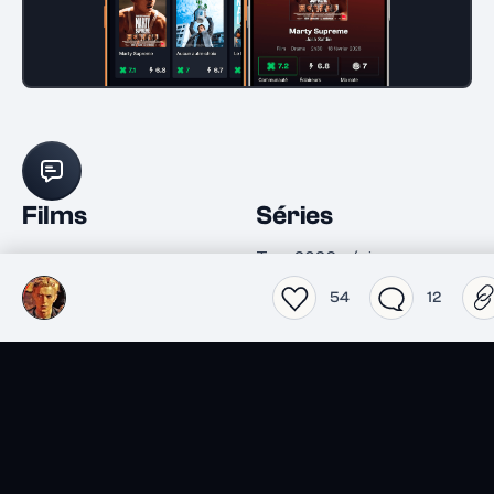
Films
Séries
Top 2026 séries
Top 2026 films
Spider-Noir
54
12
Obsession
Lucky
L'Odyssée
Les nouvelles séries du
Actualité
moment
Jeux vidéo
Livres
Top 2026 Jeux vidéo
Top 2026 livres