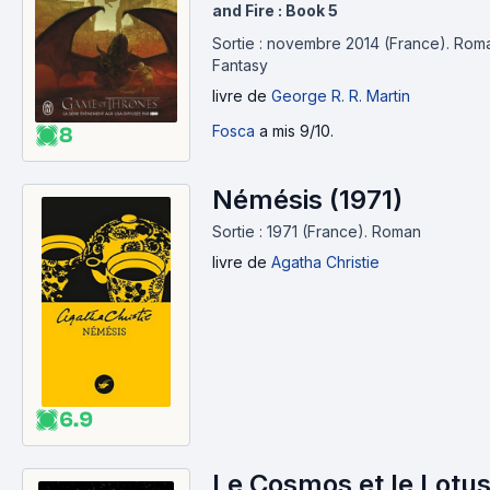
and Fire : Book 5
Sortie : novembre 2014 (France).
Roma
Fantasy
livre
de
George R. R. Martin
Fosca
a mis 9/10.
8
Némésis (1971)
Sortie : 1971 (France).
Roman
livre
de
Agatha Christie
6.9
Le Cosmos et le Lotu