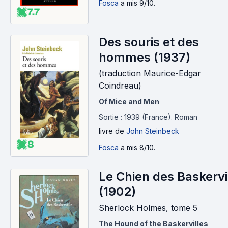
Fosca
a mis 9/10.
7.7
Des souris et des
hommes (1937)
(traduction Maurice-Edgar
Coindreau)
Of Mice and Men
Sortie : 1939 (France).
Roman
livre
de
John Steinbeck
8
Fosca
a mis 8/10.
Le Chien des Baskervi
(1902)
Sherlock Holmes, tome 5
The Hound of the Baskervilles