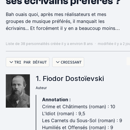
ses écrivains préférés ?
Bah ouais quoi, après mes réalisateurs et mes
groupes de musique préférés, il manquait les
écrivains... Et forcément il y en a beaucoup moins
puisque on y passe tellement plus de temps à lire un
livre.
Liste de 38 personnalités
créée il y a environ 8 ans
·
modifiée il y a 2 jo
TRI PAR DÉFAUT
CROISSANT
1. Fiodor Dostoïevski
Auteur
Annotation :
Crime et Châtiments (roman) : 10
L'Idiot (roman) : 9,5
Les Carnets du Sous-Sol (roman) : 9
Humiliés et Offensés (roman) : 9