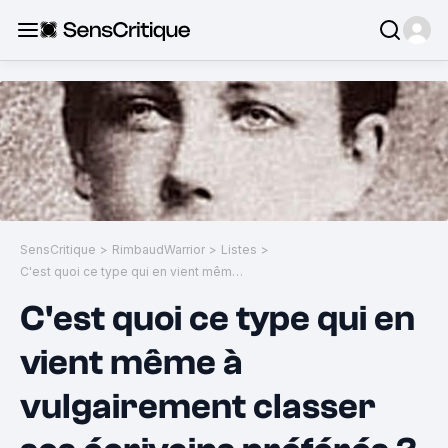
SensCritique
>
RimbaudWarrior
>
Listes
>
C'est quoi ce type qui en vient même à vulgairement classer ses écrivains préférés ?
C'est quoi ce type qui en
vient même à
vulgairement classer