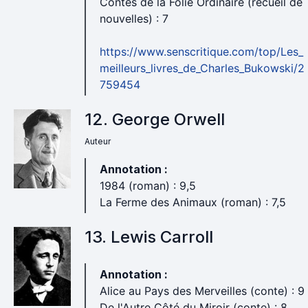
Contes de la Folie Ordinaire (recueil de
nouvelles) : 7
https://www.senscritique.com/top/Les_
meilleurs_livres_de_Charles_Bukowski/2
759454
12. George Orwell
Auteur
Annotation :
1984 (roman) : 9,5
La Ferme des Animaux (roman) : 7,5
13. Lewis Carroll
Annotation :
Alice au Pays des Merveilles (conte) : 9
De l'Autre Côté du Miroir (conte) : 8