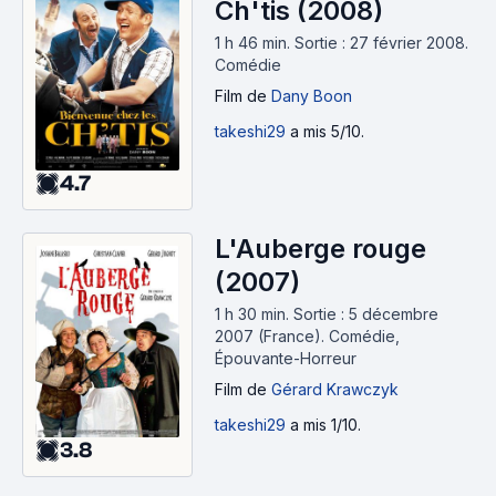
Ch'tis (2008)
1 h 46 min
.
Sortie : 27 février 2008.
Comédie
Film
de
Dany Boon
takeshi29
a mis 5/10.
4.7
L'Auberge rouge
(2007)
1 h 30 min
.
Sortie : 5 décembre
2007 (France).
Comédie,
Épouvante-Horreur
Film
de
Gérard Krawczyk
takeshi29
a mis 1/10.
3.8