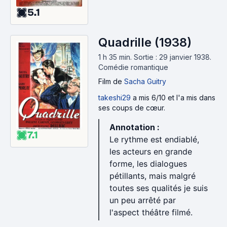
5.1
Quadrille (1938)
1 h 35 min
.
Sortie : 29 janvier 1938.
Comédie romantique
Film
de
Sacha Guitry
takeshi29
a mis 6/10 et l'a mis dans
ses coups de cœur.
Annotation :
7.1
Le rythme est endiablé,
les acteurs en grande
forme, les dialogues
pétillants, mais malgré
toutes ses qualités je suis
un peu arrêté par
l'aspect théâtre filmé.