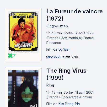
La Fureur de vaincre
(1972)
Jing wu men
1 h 46 min
.
Sortie : 2 août 1973
(France).
Arts martiaux, Drame,
Romance
Film
de
Lo Wei
7
takeshi29
a mis 7/10.
The Ring Virus
(1999)
Ring
1 h 48 min
.
Sortie : 11 avril 2001
(France).
Épouvante-Horreur
Film
de
Kim Dong-Bin