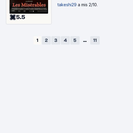
takeshi29
a mis 2/10.
5.5
1
2
3
4
5
...
11