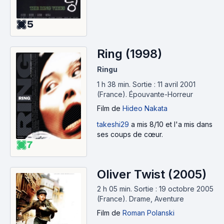
5
Ring (1998)
Ringu
1 h 38 min
.
Sortie : 11 avril 2001
(France).
Épouvante-Horreur
Film
de
Hideo Nakata
takeshi29
a mis 8/10 et l'a mis dans
ses coups de cœur.
7
Oliver Twist (2005)
2 h 05 min
.
Sortie : 19 octobre 2005
(France).
Drame, Aventure
Film
de
Roman Polanski