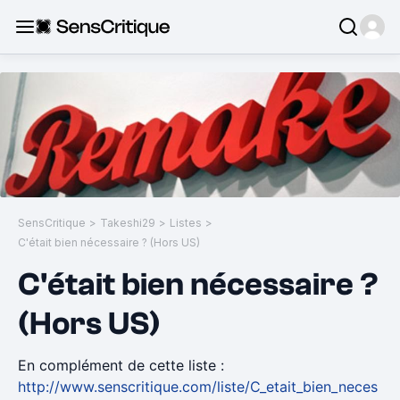
SensCritique
>
Takeshi29
>
Listes
>
C'était bien nécessaire ? (Hors US)
C'était bien nécessaire ?
(Hors US)
En complément de cette liste :
http://www.senscritique.com/liste/C_etait_bien_neces