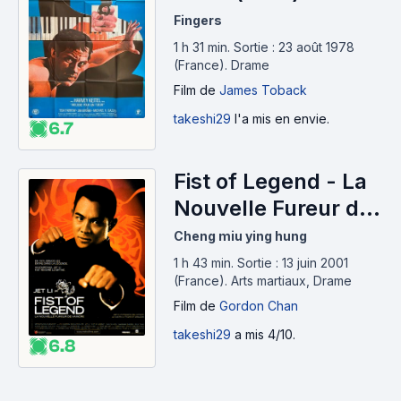
Fingers
1 h 31 min
.
Sortie : 23 août 1978
(France).
Drame
Film
de
James Toback
takeshi29
l'a mis en envie.
6.7
Fist of Legend - La
Nouvelle Fureur de
vaincre (1994)
Cheng miu ying hung
1 h 43 min
.
Sortie : 13 juin 2001
(France).
Arts martiaux, Drame
Film
de
Gordon Chan
takeshi29
a mis 4/10.
6.8