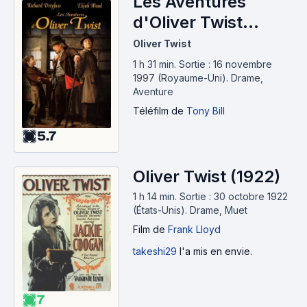
Les Aventures
d'Oliver Twist
(1997)
Oliver Twist
1 h 31 min
.
Sortie : 16 novembre
1997 (Royaume-Uni).
Drame,
Aventure
Téléfilm
de
Tony Bill
5.7
Oliver Twist (1922)
1 h 14 min
.
Sortie : 30 octobre 1922
(États-Unis).
Drame, Muet
Film
de
Frank Lloyd
takeshi29
l'a mis en envie.
7