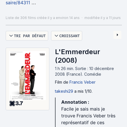
saire/84311
http://www.senscritique.com/top/Les_meilleurs_rema
Liste de 306 films
créée il y a environ 14 ans
·
modifiée il y a 11 jours
kes/561809
TRI PAR DÉFAUT
CROISSANT
L'Emmerdeur
(2008)
1 h 26 min
.
Sortie : 10 décembre
2008 (France).
Comédie
Film
de
Francis Veber
takeshi29
a mis 1/10.
Annotation :
3.7
Facile je sais mais je
trouve Francis Veber très
représentatif de ces