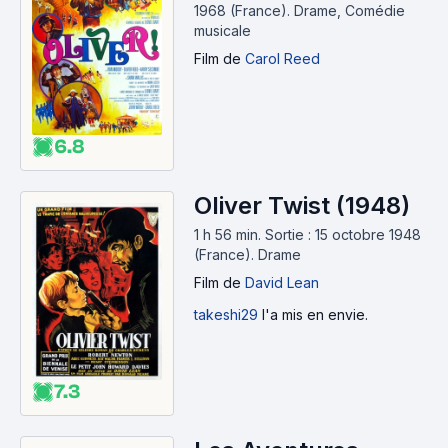
1968 (France).
Drame, Comédie
musicale
Film
de
Carol Reed
6.8
Oliver Twist (1948)
1 h 56 min
.
Sortie : 15 octobre 1948
(France).
Drame
Film
de
David Lean
takeshi29
l'a mis en envie.
7.3