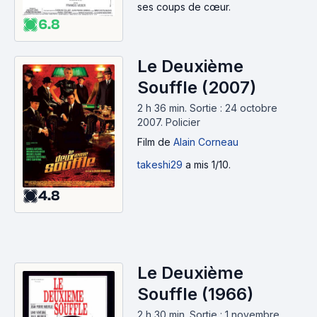
ses coups de cœur.
6.8
Le Deuxième
Souffle (2007)
2 h 36 min
.
Sortie : 24 octobre
2007.
Policier
Film
de
Alain Corneau
takeshi29
a mis 1/10.
4.8
Le Deuxième
Souffle (1966)
2 h 30 min
.
Sortie : 1 novembre