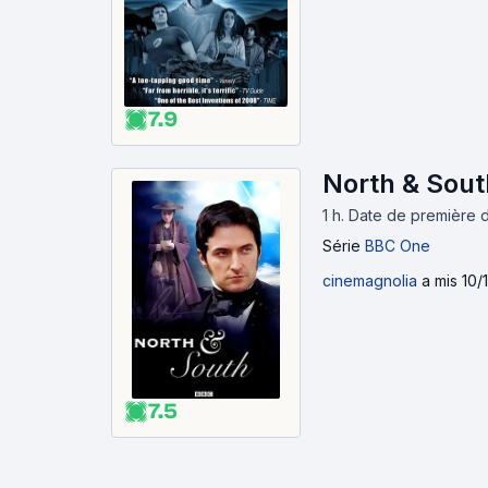
7.9
North & Sout
1 h
.
Date de première d
Série
BBC One
cinemagnolia
a mis 10/
7.5