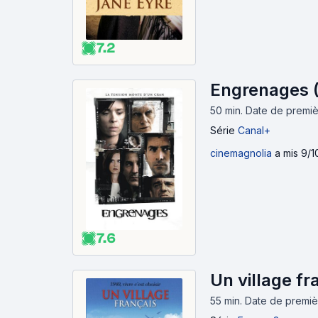
7.2
Engrenages 
50 min
.
Date de premiè
Série
Canal+
cinemagnolia
a mis 9/1
7.6
Un village fr
55 min
.
Date de premièr