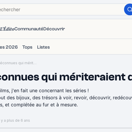
L'Édito
Communauté
Découvrir
ies 2026
Tops
Listes
Ces séries trop méconnues qui mériteraient d'être découvertes
connues qui mériteraient 
de ce type pour les films, j'en fait une concernant les séries !
t des bijoux, des trésors à voir, revoir, découvrir, redécouv
ns, et complétée au fur et à mesure.
 y a plus de 6 ans