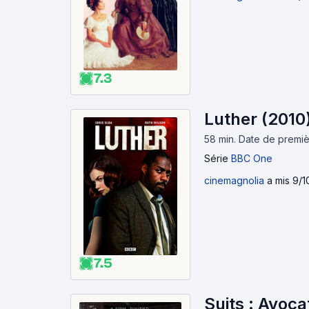
7.3
Luther (2010
58 min
.
Date de premièr
Série
BBC One
cinemagnolia
a mis 9/1
7.5
Suits : Avoca