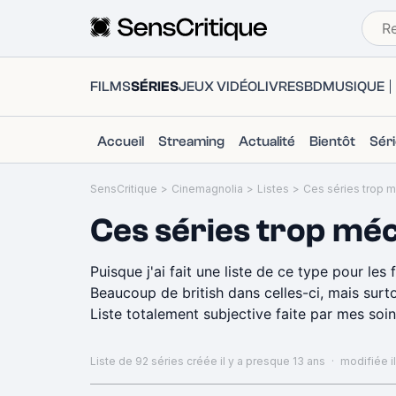
FILMS
SÉRIES
JEUX VIDÉO
LIVRES
BD
MUSIQUE
Accueil
Streaming
Actualité
Bientôt
Sér
SensCritique
>
Cinemagnolia
>
Listes
>
Ces séries trop mé
Puisque j'ai fait une liste 
Beaucoup de british dans celles-ci, mais surtou
Liste totalement subjective faite par mes soi
Liste de 92 séries
créée il y a presque 13 ans
·
modifiée il