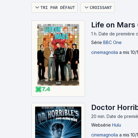
TRI PAR DÉFAUT
CROISSANT
Life on Mars
1 h
.
Date de première d
Série
BBC One
cinemagnolia
a mis 10/
7.4
Doctor Horri
20 min
.
Date de premièr
Websérie
Hulu
cinemagnolia
a mis 10/