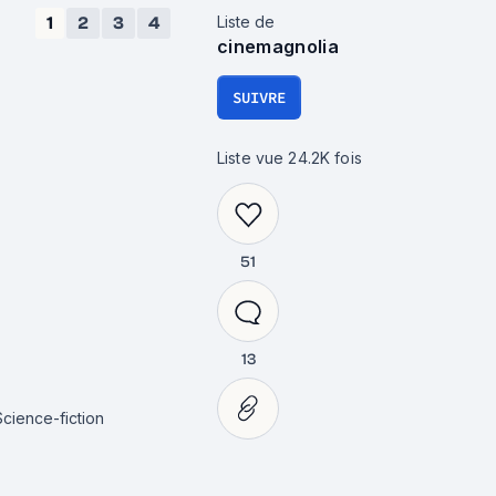
Liste de
1
2
3
4
cinemagnolia
SUIVRE
Liste vue
24.2K
fois
51
13
Science-fiction