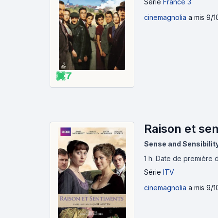
Série
France 3
cinemagnolia
a mis 9/1
7
Raison et se
Sense and Sensibilit
1 h
.
Date de première di
Série
ITV
cinemagnolia
a mis 9/1