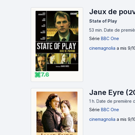
Jeux de pouv
State of Play
53 min
.
Date de premièr
Série
BBC One
cinemagnolia
a mis 9/1
7.6
Jane Eyre (2
1 h
.
Date de première d
Série
BBC One
cinemagnolia
a mis 9/1