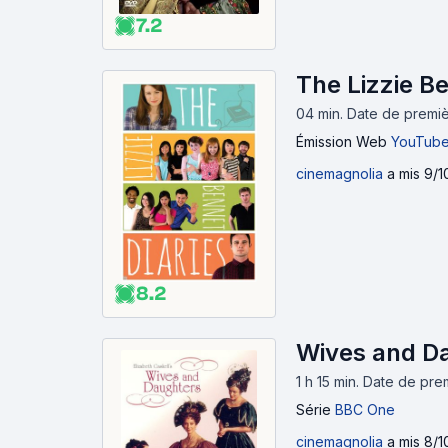
7.2
The Lizzie Be
04 min
.
Date de premièr
Émission Web
YouTub
cinemagnolia
a mis 9/1
8.2
Wives and Da
1 h 15 min
.
Date de prem
Série
BBC One
cinemagnolia
a mis 8/1