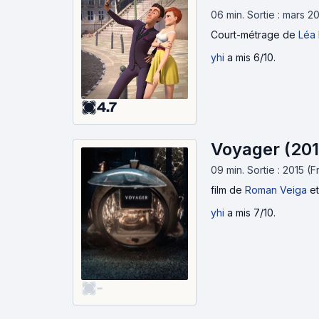
06 min
.
Sortie : mars 2
Court-métrage
de
Léa 
yhi
a mis 6/10.
4.7
Voyager (201
09 min
.
Sortie : 2015 (F
film
de
Roman Veiga
e
yhi
a mis 7/10.
-