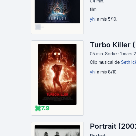
04 min
.
film
yhi
a mis 5/10.
-
Turbo Killer 
05 min
.
Sortie : 1 mars 
Clip musical
de
Seth I
yhi
a mis 8/10.
7.9
Portrait (200
Portret