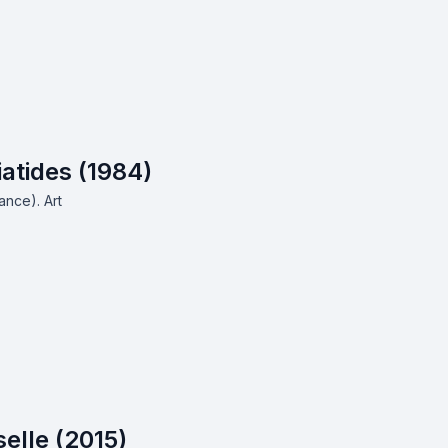
iatides (1984)
rance).
Art
elle (2015)