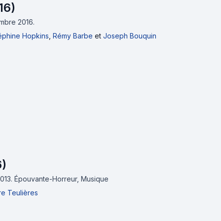
16)
embre 2016.
éphine Hopkins
,
Rémy Barbe
et
Joseph Bouquin
6)
2013.
Épouvante-Horreur, Musique
re Teulières