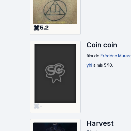
5.2
Coin coin
film
de
Frédéric Muraro
yhi
a mis 5/10.
-
Harvest