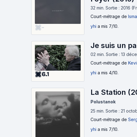
32 min
.
Sortie : 2016 (F
Court-métrage
de
Isma
yhi
a mis 7/10.
-
Je suis un p
02 min
.
Sortie : 13 dé
Court-métrage
de
Kev
yhi
a mis 4/10.
6.1
La Station (
Polustanok
25 min
.
Sortie : 21 oct
Court-métrage
de
Serg
yhi
a mis 7/10.