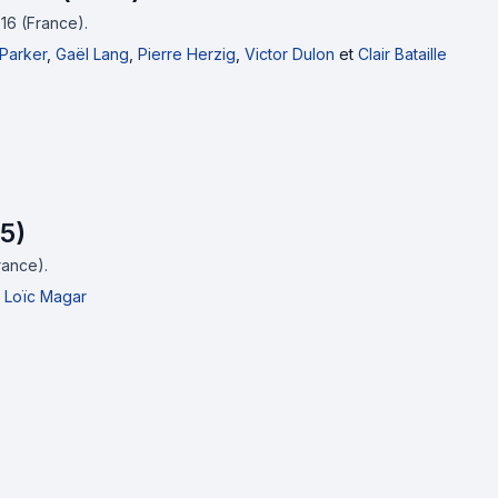
016 (France).
Parker
,
Gaël Lang
,
Pierre Herzig
,
Victor Dulon
et
Clair Bataille
5)
rance).
t
Loïc Magar