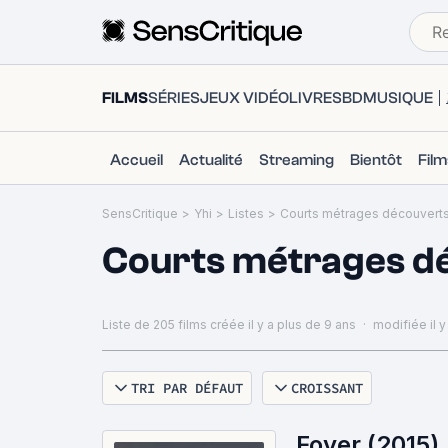
FILMS
SÉRIES
JEUX VIDÉO
LIVRES
BD
MUSIQUE
Accueil
Actualité
Streaming
Bientôt
Fil
SensCritique
>
Yhi
>
Listes
>
Courts métrages découverts
Courts métrages d
Liste de 205 films
créée il y a plus de 9 ans
·
modifiée il y
TRI PAR DÉFAUT
CROISSANT
Foyer (2015)