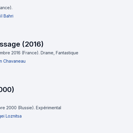
rance).
ïl Bahri
assage (2016)
cembre 2016 (France).
Drame, Fantastique
in Chavaneau
2000)
obre 2000 (Russie).
Expérimental
ei Loznitsa