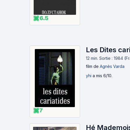
6.5
Les Dites car
12 min
.
Sortie : 1984 (F
film
de
Agnès Varda
yhi
a mis 6/10.
7
Hé Mademois