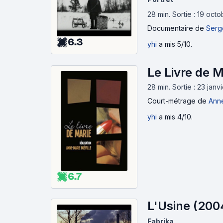
28 min
.
Sortie : 19 oct
Documentaire
de
Serge
6.3
yhi
a mis 5/10.
Le Livre de M
28 min
.
Sortie : 23 janv
Court-métrage
de
Anne
yhi
a mis 4/10.
6.7
L'Usine (200
Fabrika