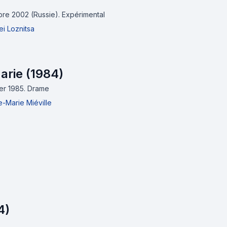
obre 2002 (Russie).
Expérimental
i Loznitsa
arie (1984)
ier 1985.
Drame
-Marie Miéville
4)