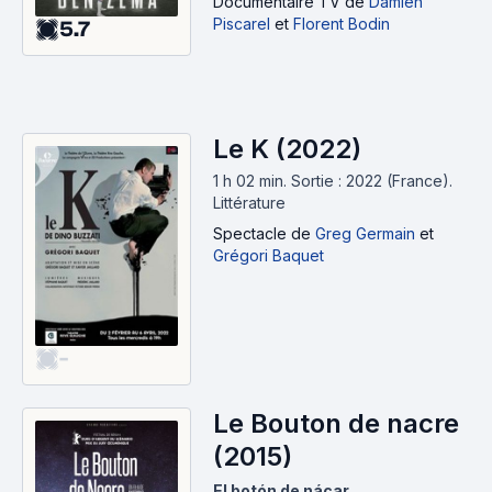
Documentaire TV
de
Damien
Piscarel
et
Florent Bodin
5.7
Le K (2022)
1 h 02 min
.
Sortie : 2022 (France).
Littérature
Spectacle
de
Greg Germain
et
Grégori Baquet
-
Le Bouton de nacre
(2015)
El botón de nácar