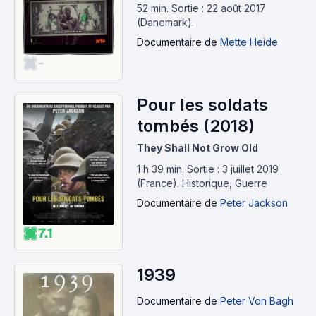
aujourd'hui (2017)
52 min
.
Sortie : 22 août 2017
(Danemark).
Documentaire
de
Mette Heide
-
Pour les soldats
tombés (2018)
They Shall Not Grow Old
1 h 39 min
.
Sortie : 3 juillet 2019
(France).
Historique, Guerre
Documentaire
de
Peter Jackson
7.1
1939
Documentaire
de
Peter Von Bagh