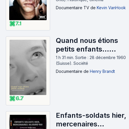
Documentaire TV
de
Kevin VanHook
7.1
Quand nous étions
petits enfants...
(1960)
1 h 31 min
.
Sortie : 28 décembre 1960
(Suisse).
Société
Documentaire
de
Henry Brandt
6.7
Enfants-soldats hier,
mercenaires