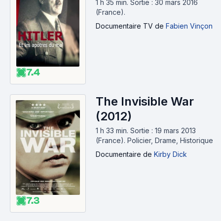
1 h 35 min
.
Sortie : 30 mars 2016
(France).
Documentaire TV
de
Fabien Vinçon
7.4
The Invisible War
(2012)
1 h 33 min
.
Sortie : 19 mars 2013
(France).
Policier, Drame, Historique
Documentaire
de
Kirby Dick
7.3