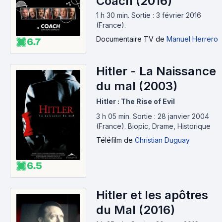
Coach (2016)
1 h 30 min
.
Sortie : 3 février 2016
(France).
Documentaire TV
de
Manuel Herrero
6.7
Hitler - La Naissance
du mal (2003)
Hitler : The Rise of Evil
3 h 05 min
.
Sortie : 28 janvier 2004
(France).
Biopic, Drame, Historique
Téléfilm
de
Christian Duguay
6.5
Hitler et les apôtres
du Mal (2016)