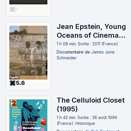
-
Jean Epstein, Young
Oceans of Cinema
(2011)
1 h 08 min
.
Sortie : 2011 (France).
Documentaire
de
James June
Schneider
5.6
The Celluloid Closet
(1995)
1 h 42 min
.
Sortie : 28 août 1996
(France).
Historique