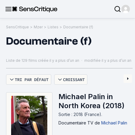
SensCritique
>
Mzer
>
Listes
>
Documentaire (f)
Documentaire (f)
Liste de 129 films
créée il y a plus d’un an
·
modifiée il y a plus d’un an
TRI PAR DÉFAUT
CROISSANT
Michael Palin in
North Korea (2018)
Sortie : 2018 (France).
Documentaire TV
de
Michael Palin