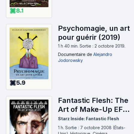
8.1
Psychomagie, un art
pour guérir (2019)
1 h 40 min
.
Sortie : 2 octobre 2019.
Documentaire
de
Alejandro
Jodorowsky
5.9
Fantastic Flesh: The
Art of Make-Up EFX
(2008)
Starz Inside: Fantastic Flesh
1 h
.
Sortie : 7 octobre 2008 (États-
Unis).
Historique, Cinéma