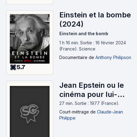
Einstein et la bombe
(2024)
Einstein and the bomb
1 h 16 min
.
Sortie : 16 février 2024
(France).
Science
Documentaire
de
Anthony Philipson
5.7
Jean Epstein ou le
cinéma pour lui-
même (1977)
27 min
.
Sortie : 1977 (France).
Court-métrage
de
Claude-Jean
Philippe