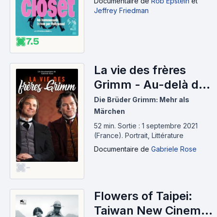
Documentaire
de
Rob Epstein
et
Jeffrey Friedman
7.5
La vie des frères
Grimm - Au-delà des
contes (2021)
Die Brüder Grimm: Mehr als
Märchen
52 min
.
Sortie : 1 septembre 2021
(France).
Portrait, Littérature
Documentaire
de
Gabriele Rose
-
Flowers of Taipei:
Taiwan New Cinema