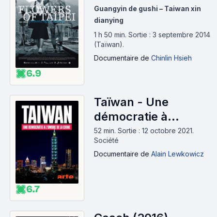
(2014)
Guangyin de gushi – Taiwan xin
dianying
1 h 50 min
.
Sortie : 3 septembre 2014
(Taïwan).
Documentaire
de
Chinlin Hsieh
6.9
Taïwan - Une
démocratie à
l'ombre de la Chine
52 min
.
Sortie : 12 octobre 2021.
Société
(2020)
Documentaire
de
Alain Lewkowicz
6.7