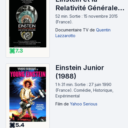
Relativité Générale :
une histoire
52 min
.
Sortie : 15 novembre 2015
(France).
singulière (2015)
Documentaire TV
de
Quentin
Lazzarotto
7.3
Einstein Junior
(1988)
1 h 31 min
.
Sortie : 27 juin 1990
(France).
Comédie, Historique,
Expérimental
Film
de
Yahoo Serious
5.4