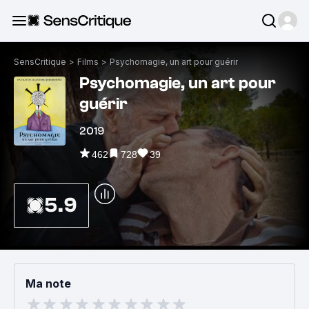
SensCritique
>
Films
>
Psychomagie, un art pour guérir
Psychomagie, un art pour
guérir
2019
462
728
39
5.9
Ma note