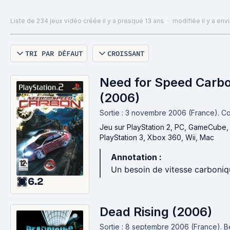
de sérieux.
Liste de 234 jeux vidéo
créée il y a presque 13 ans
·
modifiée il y a env
Crée en collaboration avec BabyBlue. Hommage à
l'ami Gozer, disparu du jour au lendemain, qui a
TRI PAR DÉFAUT
CROISSANT
beaucoup apporté à cette liste.
Need for Speed Carb
(2006)
Sortie : 3 novembre 2006 (France).
Co
Jeu
sur PlayStation 2, PC, GameCube,
PlayStation 3, Xbox 360, Wii, Mac
Annotation :
Un besoin de vitesse carboniq
6.2
Dead Rising (2006)
Sortie : 8 septembre 2006 (France).
B