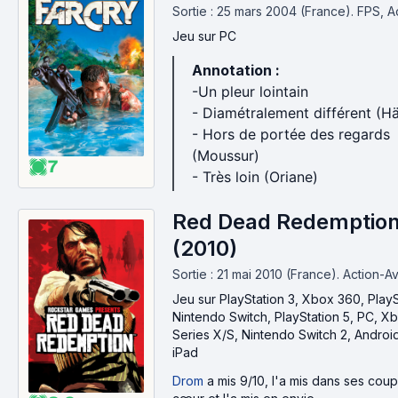
Sortie : 25 mars 2004 (France).
FPS, A
Jeu
sur PC
Annotation :
-Un pleur lointain
- Diamétralement différent (H
- Hors de portée des regards
(Moussur)
7
- Très loin (Oriane)
Red Dead Redemptio
(2010)
Sortie : 21 mai 2010 (France).
Action-A
Jeu
sur PlayStation 3, Xbox 360, PlayS
Nintendo Switch, PlayStation 5, PC, X
Series X/S, Nintendo Switch 2, Androi
iPad
Drom
a mis 9/10, l'a mis dans ses cou