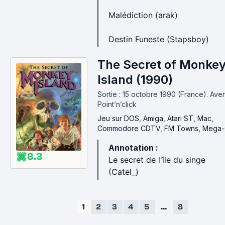
Malédiction (arak)
Destin Funeste (Stapsboy)
The Secret of Monke
Island (1990)
Sortie : 15 octobre 1990 (France).
Aven
Point’n’click
Jeu
sur DOS, Amiga, Atari ST, Mac,
Commodore CDTV, FM Towns, Mega-
Annotation :
8.3
Le secret de l'île du singe
(Catel_)
1
2
3
4
5
...
8