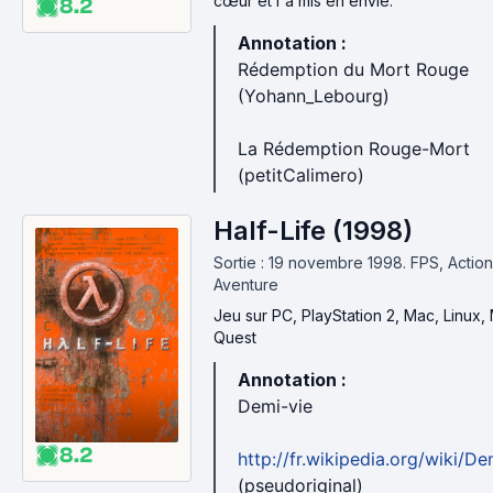
cœur et l'a mis en envie.
8.2
Annotation :
Rédemption du Mort Rouge
(Yohann_Lebourg)
La Rédemption Rouge-Mort
(petitCalimero)
Half-Life (1998)
Sortie : 19 novembre 1998.
FPS, Action
Aventure
Jeu
sur PC, PlayStation 2, Mac, Linux,
Quest
Annotation :
Demi-vie
8.2
http://fr.wikipedia.org/wiki/De
(pseudoriginal)