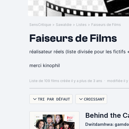
SensCritique
>
Sawatdie
>
Listes
>
Faiseurs de Films
Faiseurs de Films
réalisateur réels (liste divisé
merci kinophil
Liste de 109 films
créée il y a plus de 3 ans
·
modifiée il y
TRI PAR DÉFAUT
CROISSANT
Behind the C
Dwitdamhwa: gamdo