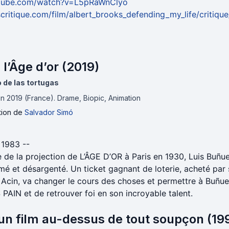
utube.com/watch?v=L5pRaWnClyo
critique.com/film/albert_brooks_defending_my_life/critiqu
l’Âge d’or (2019)
o de las tortugas
uin 2019 (France).
Drame, Biopic, Animation
tion
de
Salvador Simó
 1983 --
 de la projection de L’ÂGE D’OR à Paris en 1930, Luis Buñue
mé et désargenté. Un ticket gagnant de loterie, acheté par 
Acin, va changer le cours des choses et permettre à Buñuel 
PAIN et de retrouver foi en son incroyable talent.
un film au-dessus de tout soupçon (19