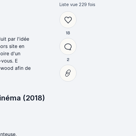
Liste vue
229
fois
18
uit par l'idée
hors site en
toire d'un
2
z-vous. E
ywood afin de
 cinéma (2018)
onteuse,