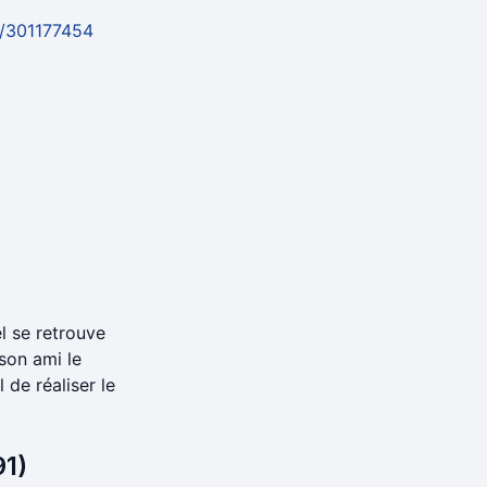
e/301177454
l se retrouve
son ami le
de réaliser le
91)