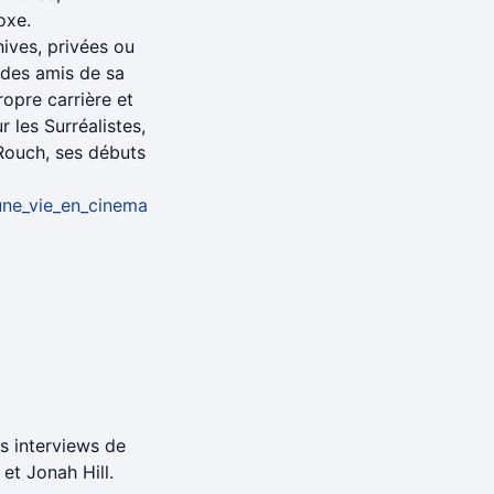
oxe.
hives, privées ou
s des amis de sa
opre carrière et
r les Surréalistes,
Rouch, ses débuts
_une_vie_en_cinema
s interviews de
et Jonah Hill.