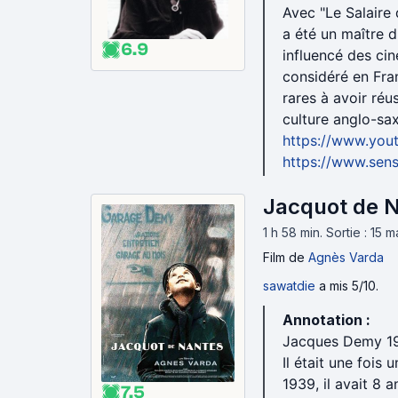
Avec "Le Salaire 
a été un maître d
6.9
influencé des ci
considéré en Fran
rares à avoir réu
culture anglo-sa
https://www.yo
https://www.sens
Jacquot de N
1 h 58 min
.
Sortie : 15 
Film
de
Agnès Varda
sawatdie
a mis 5/10.
Annotation :
Jacques Demy 19
Il était une fois
1939, il avait 8 a
7.5