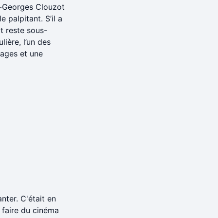
ri-Georges Clouzot
 palpitant. S’il a
t reste sous-
lière, l’un des
nages et une
nter. C'était en
u faire du cinéma