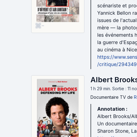
scénariste et pro
Yannick Bellon ra
issues de l'actua
-
mère — la photog
les événements hi
la guerre d'Espa
au cinéma à Nic
https://www.sens
/critique/29434
Albert Brook
1 h 29 min
.
Sortie : 11
Documentaire TV
de
R
Annotation :
Albert Brooks/Al
Un documentaire 
Sharon Stone, La