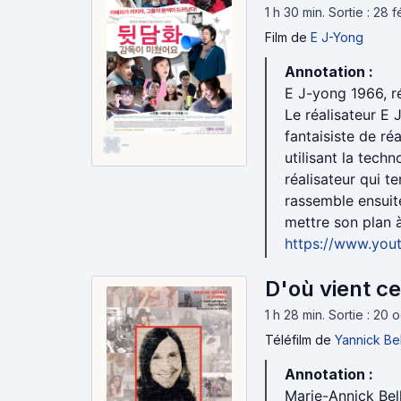
1 h 30 min
.
Sortie : 28 
Film
de
E J-Yong
Annotation :
E J-yong 1966, ré
Le réalisateur E 
fantaisiste de ré
-
utilisant la tech
réalisateur qui t
rassemble ensuit
mettre son plan 
https://www.yo
D'où vient ce
1 h 28 min
.
Sortie : 20 
Téléfilm
de
Yannick Be
Annotation :
Marie-Annick Bell