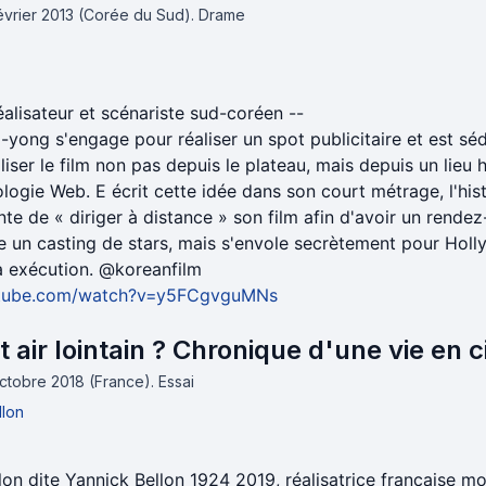
février 2013 (Corée du Sud).
Drame
alisateur et scénariste sud-coréen --
J-yong s'engage pour réaliser un spot publicitaire et est séd
aliser le film non pas depuis le plateau, mais depuis un lieu 
nologie Web. E écrit cette idée dans son court métrage, l'his
ente de « diriger à distance » son film afin d'avoir un rende
e un casting de stars, mais s'envole secrètement pour Holl
à exécution. @koreanfilm
utube.com/watch?v=y5FCgvguMNs
t air lointain ? Chronique d'une vie en
octobre 2018 (France).
Essai
llon
on dite Yannick Bellon 1924 2019, réalisatrice française m