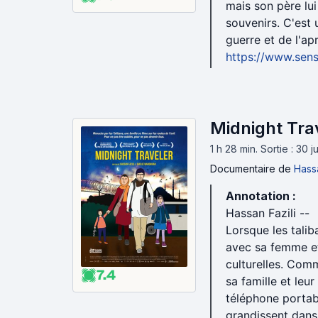
mais son père lui
souvenirs. C'est
guerre et de l'ap
https://www.sens
Midnight Tra
1 h 28 min
.
Sortie : 30 
Documentaire
de
Hassa
Annotation :
Hassan Fazili --
Lorsque les talib
avec sa femme et
culturelles. Comm
7.4
sa famille et leu
téléphone portabl
grandissent dans 