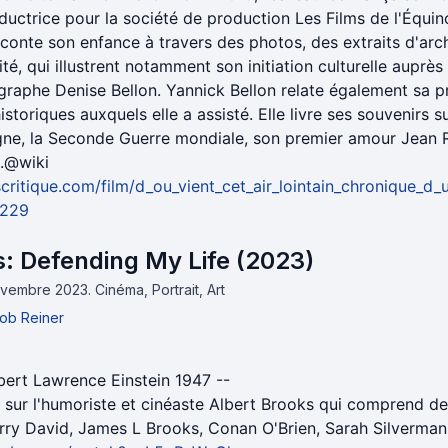
ductrice pour la société de production Les Films de l'Équin
conte son enfance à travers des photos, des extraits d'arc
lité, qui illustrent notamment son initiation culturelle auprè
raphe Denise Bellon. Yannick Bellon relate également sa pr
storiques auxquels elle a assisté. Elle livre ses souvenirs su
gne, la Seconde Guerre mondiale, son premier amour Jean 
e.@wiki
critique.com/film/d_ou_vient_cet_air_lointain_chronique_d
9229
s: Defending My Life (2023)
 novembre 2023.
Cinéma, Portrait, Art
ob Reiner
bert Lawrence Einstein 1947 --
sur l'humoriste et cinéaste Albert Brooks qui comprend de
rry David, James L Brooks, Conan O'Brien, Sarah Silverman 