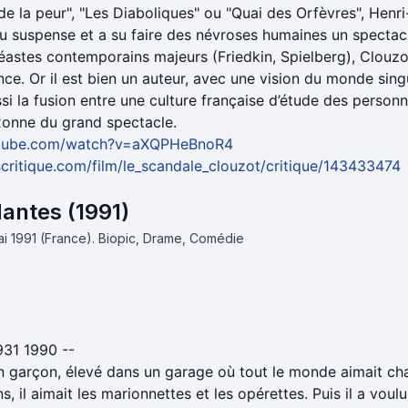
de la peur", "Les Diaboliques" ou "Quai des Orfèvres", Hen
u suspense et a su faire des névroses humaines un spectacle
néastes contemporains majeurs (Friedkin, Spielberg), Clouzo
ce. Or il est bien un auteur, avec une vision du monde singu
ssi la fusion entre une culture française d’étude des person
xonne du grand spectacle.
utube.com/watch?v=aXQPHeBnoR4
critique.com/film/le_scandale_clouzot/critique/143433474
antes (1991)
mai 1991 (France).
Biopic, Drame, Comédie
31 1990 --
 un garçon, élevé dans un garage où tout le monde aimait cha
ns, il aimait les marionnettes et les opérettes. Puis il a voul