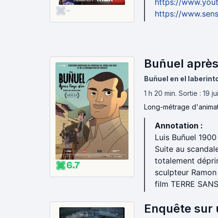
https://www.yo
-
https://www.sens
Buñuel après 
Buñuel en el laberint
1 h 20 min
.
Sortie : 19 j
Long-métrage d'anima
Annotation :
Luis Buñuel 1900
Suite au scandale
totalement dépri
6.7
sculpteur Ramon 
film TERRE SANS 
Enquête sur 