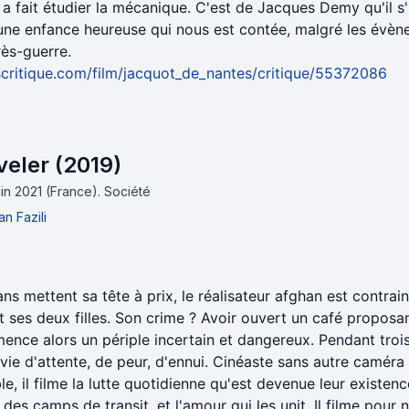
 a fait étudier la mécanique. C'est de Jacques Demy qu'il s'
 une enfance heureuse qui nous est contée, malgré les évèn
rès-guerre.
critique.com/film/jacquot_de_nantes/critique/55372086
veler (2019)
juin 2021 (France).
Société
n Fazili
ans mettent sa tête à prix, le réalisateur afghan est contrai
 ses deux filles. Son crime ? Avoir ouvert un café proposan
ence alors un périple incertain et dangereux. Pendant trois 
r vie d'attente, de peur, d'ennui. Cinéaste sans autre camér
e, il filme la lutte quotidienne qu'est devenue leur existence
des camps de transit, et l'amour qui les unit. Il filme pour n