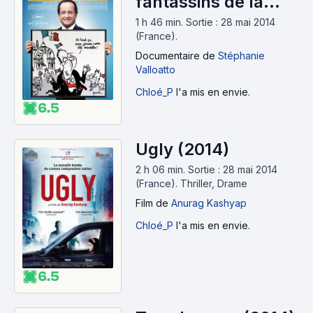
fantassins de la
démocratie (2014)
1 h 46 min
.
Sortie : 28 mai 2014
(France).
Documentaire
de
Stéphanie
Valloatto
Chloé_P
l'a mis en envie.
6.5
Ugly (2014)
2 h 06 min
.
Sortie : 28 mai 2014
(France).
Thriller, Drame
Film
de
Anurag Kashyap
Chloé_P
l'a mis en envie.
6.5