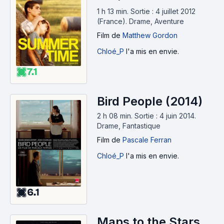
1 h 13 min
.
Sortie : 4 juillet 2012
(France).
Drame, Aventure
Film
de
Matthew Gordon
Chloé_P
l'a mis en envie.
7.1
Bird People (2014)
2 h 08 min
.
Sortie : 4 juin 2014.
Drame, Fantastique
Film
de
Pascale Ferran
Chloé_P
l'a mis en envie.
6.1
Maps to the Stars