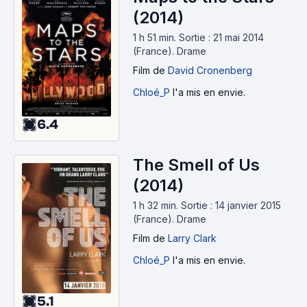
(2014)
1 h 51 min
.
Sortie : 21 mai 2014
(France).
Drame
Film
de
David Cronenberg
Chloé_P
l'a mis en envie.
6.4
The Smell of Us
(2014)
1 h 32 min
.
Sortie : 14 janvier 2015
(France).
Drame
Film
de
Larry Clark
Chloé_P
l'a mis en envie.
5.1