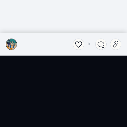
6
SensCritique dans votre
poche.
Téléchargez l’app SensCritique.
Explorez. Vibrez. Partagez.