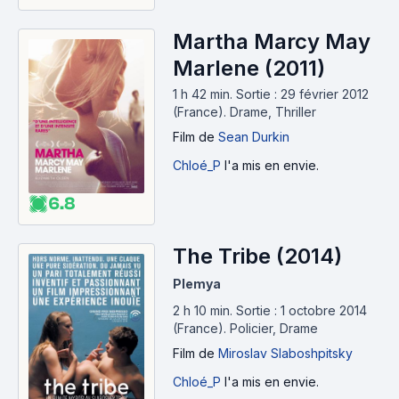
Martha Marcy May
Marlene (2011)
1 h 42 min
.
Sortie : 29 février 2012
(France).
Drame, Thriller
Film
de
Sean Durkin
Chloé_P
l'a mis en envie.
6.8
The Tribe (2014)
Plemya
2 h 10 min
.
Sortie : 1 octobre 2014
(France).
Policier, Drame
Film
de
Miroslav Slaboshpitsky
Chloé_P
l'a mis en envie.