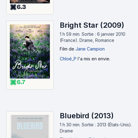
6.3
Bright Star (2009)
1 h 59 min
.
Sortie : 6 janvier 2010
(France).
Drame, Romance
Film
de
Jane Campion
Chloé_P
l'a mis en envie.
6.7
Bluebird (2013)
1 h 30 min
.
Sortie : 2013 (États-Unis).
Drame