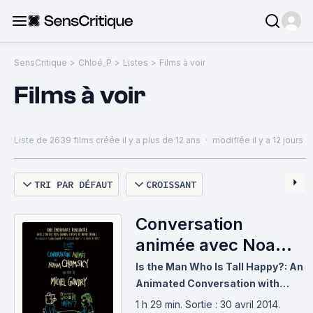
SensCritique
>
Chloé_P
>
Listes
>
Films à voir
Films à voir
Liste de 2639 films
créée il y a plus de 12 ans
·
modifiée il y a 12 jours
TRI PAR DÉFAUT
CROISSANT
Conversation
animée avec Noam
Chomsky (2013)
Is the Man Who Is Tall Happy?: An
Animated Conversation with
Noam Chomsky
1 h 29 min
.
Sortie : 30 avril 2014.