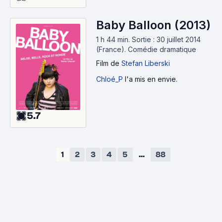
Baby Balloon (2013)
1 h 44 min
.
Sortie : 30 juillet 2014
(France).
Comédie dramatique
Film
de
Stefan Liberski
Chloé_P
l'a mis en envie.
5.7
1
2
3
4
5
...
88