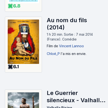
6.8
Au nom du fils
(2014)
1 h 20 min
.
Sortie : 7 mai 2014
(France).
Comédie
Film
de
Vincent Lannoo
Chloé_P
l'a mis en envie.
6.1
Le Guerrier
silencieux - Valhalla
Rising (2009)
Valhalla Rising