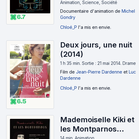
Animation, Science, Société
Documentaire d'animation
de
Michel
6.7
Gondry
Chloé_P
l'a mis en envie.
Deux jours, une nuit
(2014)
1 h 35 min
.
Sortie : 21 mai 2014.
Drame
Film
de
Jean-Pierre Dardenne
et
Luc
Dardenne
Chloé_P
l'a mis en envie.
6.5
Mademoiselle Kiki et
les Montparnos
(2012)
14 min
.
Animation