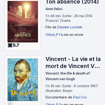
Ton absence (2014)
Anni felici
1 h 46 min
.
Sortie : 28 mai 2014
(France).
Drame
Film
de
Daniele Luchetti
Chloé_P
l'a mis en envie.
5.7
Vincent - La vie et la
mort de Vincent Van
Gogh (1987)
Vincent: the life & death of
Vincent van Gogh
1 h 45 min
.
Sortie : 8 octobre 1987
(Australie).
Biopic
Documentaire
de
Paul Cox
-
Chloé_P
l'a mis en envie.