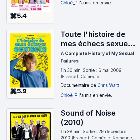
Chloé_P
l'a mis en envie.
5.4
Toute l'histoire de
mes échecs sexuels
(2009)
A Complete History of My Sexual
Failures
1 h 30 min
.
Sortie : 6 mai 2009
(France).
Comédie
Documentaire
de
Chris Waitt
5.9
Chloé_P
l'a mis en envie.
Sound of Noise
(2010)
1 h 38 min
.
Sortie : 29 décembre
2010 (France).
Comédie, Romance,