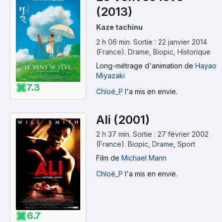
(2013)
Kaze tachinu
2 h 06 min
.
Sortie : 22 janvier 2014
(France).
Drame, Biopic, Historique
Long-métrage d'animation
de
Hayao
Miyazaki
7.3
Chloé_P
l'a mis en envie.
Ali (2001)
2 h 37 min
.
Sortie : 27 février 2002
(France).
Biopic, Drame, Sport
Film
de
Michael Mann
Chloé_P
l'a mis en envie.
6.7