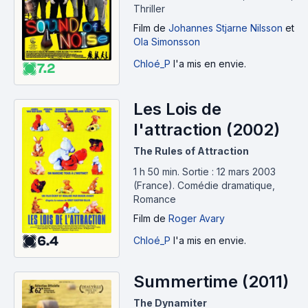
Thriller
Film
de
Johannes Stjarne Nilsson
et
Ola Simonsson
Chloé_P
l'a mis en envie.
7.2
Les Lois de
l'attraction (2002)
The Rules of Attraction
1 h 50 min
.
Sortie : 12 mars 2003
(France).
Comédie dramatique,
Romance
Film
de
Roger Avary
6.4
Chloé_P
l'a mis en envie.
Summertime (2011)
The Dynamiter