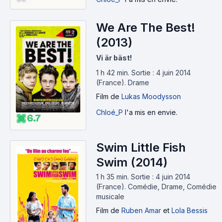
We Are The Best!
(2013)
Vi är bäst!
1 h 42 min
.
Sortie : 4 juin 2014
(France).
Drame
Film
de
Lukas Moodysson
Chloé_P
l'a mis en envie.
6.7
Swim Little Fish
Swim (2014)
1 h 35 min
.
Sortie : 4 juin 2014
(France).
Comédie, Drame, Comédie
musicale
Film
de
Ruben Amar
et
Lola Bessis