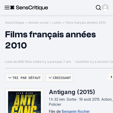
SensCritique
>
Animal-social
>
Listes
>
Films français années 2010
Films français années
2010
Liste de 996 films
créée il y a presque 7 ans
·
modifiée il y a environ 1 
TRI PAR DÉFAUT
CROISSANT
Antigang (2015)
1 h 32 min
.
Sortie : 19 août 2015.
Action,
Policier
Film
de
Benjamin Rocher