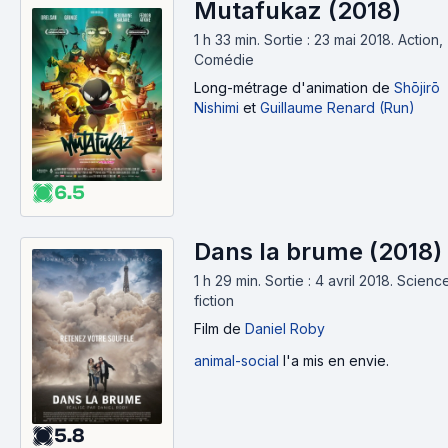
Mutafukaz (2018)
1 h 33 min
.
Sortie : 23 mai 2018.
Action,
Comédie
Long-métrage d'animation
de
Shōjirō
Nishimi
et
Guillaume Renard (Run)
6.5
Dans la brume (2018)
1 h 29 min
.
Sortie : 4 avril 2018.
Scienc
fiction
Film
de
Daniel Roby
animal-social
l'a mis en envie.
5.8