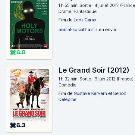
1 h 55 min
.
Sortie : 4 juillet 2012 (France
Drame, Fantastique
Film
de
Leos Carax
animal-social
l'a mis en envie.
6.8
Le Grand Soir (2012)
1 h 32 min
.
Sortie : 6 juin 2012 (France).
Comédie
Film
de
Gustave Kervern
et
Benoît
Delépine
6.3