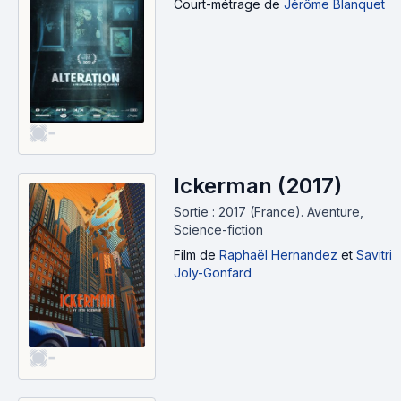
Court-métrage
de
Jérôme Blanquet
-
Ickerman (2017)
Sortie : 2017 (France).
Aventure,
Science-fiction
Film
de
Raphaël Hernandez
et
Savitri
Joly-Gonfard
-