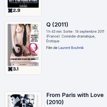
2.9
Q (2011)
1 h 43 min
.
Sortie : 14 septembre 2011
(France).
Comédie dramatique,
Érotique
Film
de
Laurent Bouhnik
3.1
From Paris with Love
(2010)