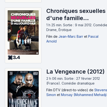
Chroniques sexuelles
d'une famille
d'aujourd'hui (2011)
1 h 25 min
.
Sortie : 9 mai 2012.
Comédie
Drame, Érotique
Film
de
Jean-Marc Barr
et
Pascal
Arnold
3.4
La Vengeance (2012)
2 h 06 min
.
Sortie : 27 février 2012
(France).
Comédie dramatique
Film DTV (direct-to-video)
de
Steven
Simon
et
Morsay (Mohammed Mehadji