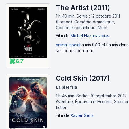
The Artist (2011)
1 h 40 min
.
Sortie : 12 octobre 2011
(France).
Comédie dramatique,
Comédie romantique, Muet
Film
de
Michel Hazanavicius
animal-social
a mis 9/10 et l'a mis dans
ses coups de cœur.
6.7
Cold Skin (2017)
La piel fría
1 h 45 min
.
Sortie : 10 septembre 2017.
Aventure, Épouvante-Horreur, Scienc
fiction
Film
de
Xavier Gens