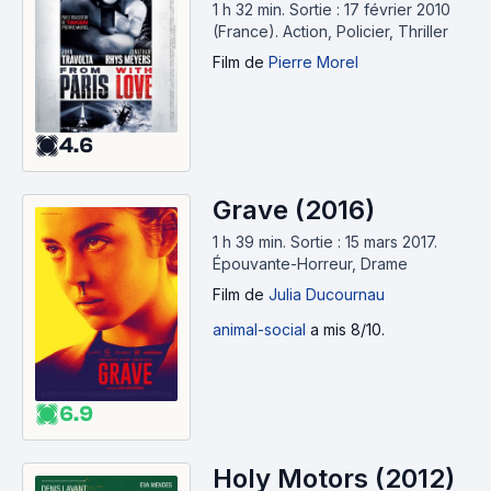
1 h 32 min
.
Sortie : 17 février 2010
(France).
Action, Policier, Thriller
Film
de
Pierre Morel
4.6
Grave (2016)
1 h 39 min
.
Sortie : 15 mars 2017.
Épouvante-Horreur, Drame
Film
de
Julia Ducournau
animal-social
a mis 8/10.
6.9
Holy Motors (2012)