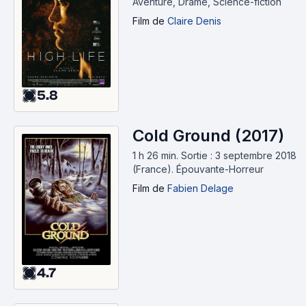
Aventure, Drame, Science-fiction
Film
de
Claire Denis
5.8
Cold Ground (2017)
1 h 26 min
.
Sortie : 3 septembre 2018
(France).
Épouvante-Horreur
Film
de
Fabien Delage
4.7