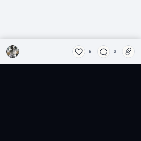
8
2
SensCritique dans votre
poche.
Téléchargez l’app SensCritique.
Explorez. Vibrez. Partagez.