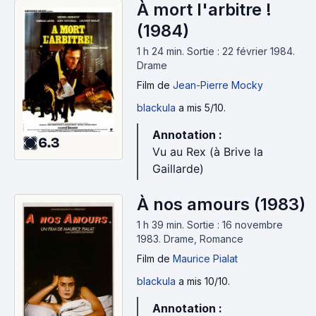
À mort l'arbitre !
(1984)
1 h 24 min
.
Sortie : 22 février 1984.
Drame
Film
de
Jean-Pierre Mocky
blackula
a mis 5/10.
Annotation :
6.3
Vu au Rex (à Brive la
Gaillarde)
À nos amours (1983)
1 h 39 min
.
Sortie : 16 novembre
1983.
Drame, Romance
Film
de
Maurice Pialat
blackula
a mis 10/10.
Annotation :