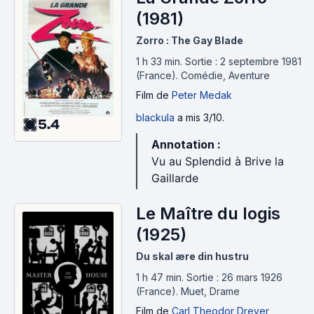
(1981)
Zorro : The Gay Blade
1 h 33 min
.
Sortie : 2 septembre 1981
(France).
Comédie, Aventure
Film
de
Peter Medak
blackula
a mis 3/10.
5.4
Annotation :
Vu au Splendid à Brive la
Gaillarde
Le Maître du logis
(1925)
Du skal ære din hustru
1 h 47 min
.
Sortie : 26 mars 1926
(France).
Muet, Drame
Film
de
Carl Theodor Dreyer