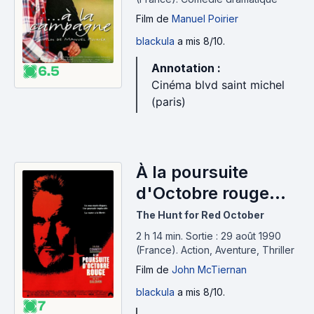
Film
de
Manuel Poirier
blackula
a mis 8/10.
Annotation :
6.5
Cinéma blvd saint michel
(paris)
À la poursuite
d'Octobre rouge
(1990)
The Hunt for Red October
2 h 14 min
.
Sortie : 29 août 1990
(France).
Action, Aventure, Thriller
Film
de
John McTiernan
blackula
a mis 8/10.
7