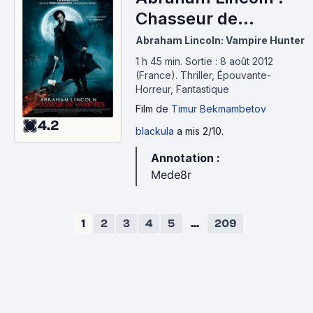
Chasseur de
vampires (2012)
Abraham Lincoln: Vampire Hunter
1 h 45 min
.
Sortie : 8 août 2012
(France).
Thriller, Épouvante-
Horreur, Fantastique
Film
de
Timur Bekmambetov
4.2
blackula
a mis 2/10.
Annotation :
Mede8r
1
2
3
4
5
...
209