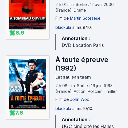
2 h 01 min
.
Sortie : 12 avril 2000
(France).
Drame
Film
de
Martin Scorsese
blackula
a mis 8/10.
6.9
Annotation :
DVD Location Paris
À toute épreuve
(1992)
Lat sau san taam
2 h 08 min
.
Sortie : 16 juin 1993
(France).
Action, Policier, Thriller
Film
de
John Woo
blackula
a mis 10/10.
7.6
Annotation :
UGC ciné cité les Halles