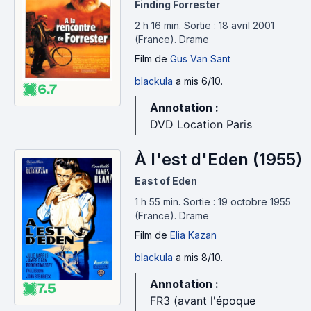
Finding Forrester
2 h 16 min
.
Sortie : 18 avril 2001
(France).
Drame
Film
de
Gus Van Sant
blackula
a mis 6/10.
6.7
Annotation :
DVD Location Paris
À l'est d'Eden (1955)
East of Eden
1 h 55 min
.
Sortie : 19 octobre 1955
(France).
Drame
Film
de
Elia Kazan
blackula
a mis 8/10.
Annotation :
7.5
FR3 (avant l'époque