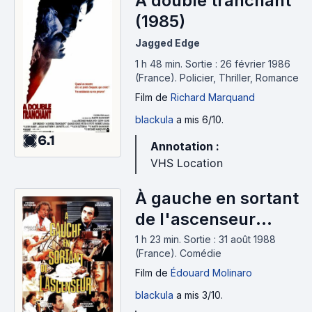
À double tranchant
(1985)
Jagged Edge
1 h 48 min
.
Sortie : 26 février 1986
(France).
Policier, Thriller, Romance
Film
de
Richard Marquand
blackula
a mis 6/10.
6.1
Annotation :
VHS Location
À gauche en sortant
de l'ascenseur
(1988)
1 h 23 min
.
Sortie : 31 août 1988
(France).
Comédie
Film
de
Édouard Molinaro
blackula
a mis 3/10.