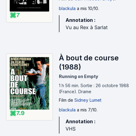
blackula
a mis 10/10.
7
Annotation :
Vu au Rex à Sarlat
À bout de course
(1988)
Running on Empty
1 h 56 min
.
Sortie : 26 octobre 1988
(France).
Drame
Film
de
Sidney Lumet
blackula
a mis 7/10.
7.9
Annotation :
VHS