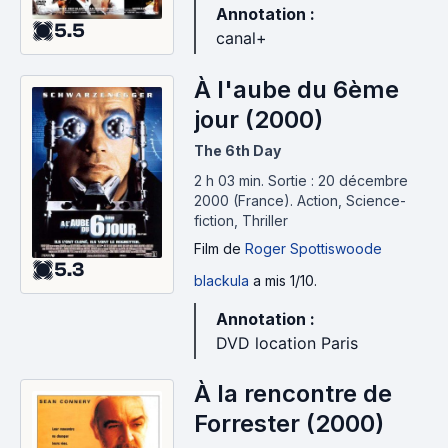
Annotation :
5.5
canal+
À l'aube du 6ème
jour (2000)
The 6th Day
2 h 03 min
.
Sortie : 20 décembre
2000 (France).
Action, Science-
fiction, Thriller
Film
de
Roger Spottiswoode
5.3
blackula
a mis 1/10.
Annotation :
DVD location Paris
À la rencontre de
Forrester (2000)