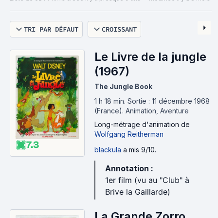
TRI PAR DÉFAUT
CROISSANT
Le Livre de la jungle
(1967)
The Jungle Book
1 h 18 min
.
Sortie : 11 décembre 1968
(France).
Animation, Aventure
Long-métrage d'animation
de
Wolfgang Reitherman
7.3
blackula
a mis 9/10.
Annotation :
1er film (vu au "Club" à
Brive la Gaillarde)
La Grande Zorro