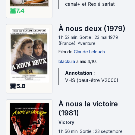
canal+ et Rex à sarlat
7.4
À nous deux (1979)
1 h 52 min
.
Sortie : 23 mai 1979
(France).
Aventure
Film
de
Claude Lelouch
blackula
a mis 4/10.
Annotation :
VHS (peut-être V2000)
5.8
À nous la victoire
(1981)
Victory
1 h 56 min
.
Sortie : 23 septembre