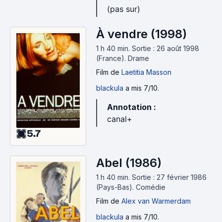
(pas sur)
À vendre (1998)
1 h 40 min
.
Sortie : 26 août 1998
(France).
Drame
Film
de
Laetitia Masson
blackula
a mis 7/10.
Annotation :
canal+
5.7
Abel (1986)
1 h 40 min
.
Sortie : 27 février 1986
(Pays-Bas).
Comédie
Film
de
Alex van Warmerdam
blackula
a mis 7/10.