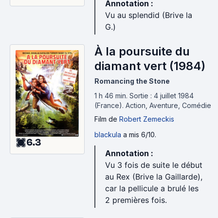
Annotation :
Vu au splendid (Brive la
G.)
À la poursuite du
diamant vert (1984)
Romancing the Stone
1 h 46 min
.
Sortie : 4 juillet 1984
(France).
Action, Aventure, Comédie
Film
de
Robert Zemeckis
blackula
a mis 6/10.
6.3
Annotation :
Vu 3 fois de suite le début
au Rex (Brive la Gaillarde),
car la pellicule a brulé les
2 premières fois.