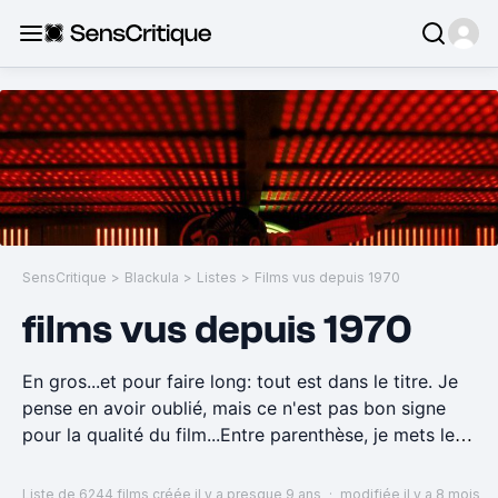
SensCritique
>
Blackula
>
Listes
>
Films vus depuis 1970
films vus depuis 1970
En gros...et pour faire long: tout est dans le titre. Je
pense en avoir oublié, mais ce n'est pas bon signe
pour la qualité du film...Entre parenthèse, je mets le
lieu de vision, ou le moyen. Tout ça pour démontrer à
l'intrus dans mon cerveau qu'il a perdu...
Liste de 6244 films
créée il y a presque 9 ans
·
modifiée il y a 8 mois