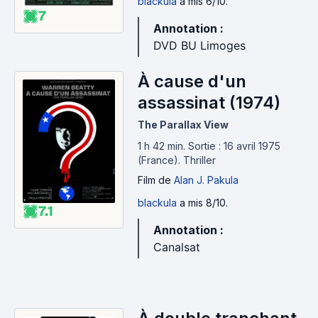
blackula
a mis 6/10.
7
Annotation :
DVD BU Limoges
À cause d'un
assassinat (1974)
The Parallax View
1 h 42 min
.
Sortie : 16 avril 1975
(France).
Thriller
Film
de
Alan J. Pakula
blackula
a mis 8/10.
7.1
Annotation :
Canalsat