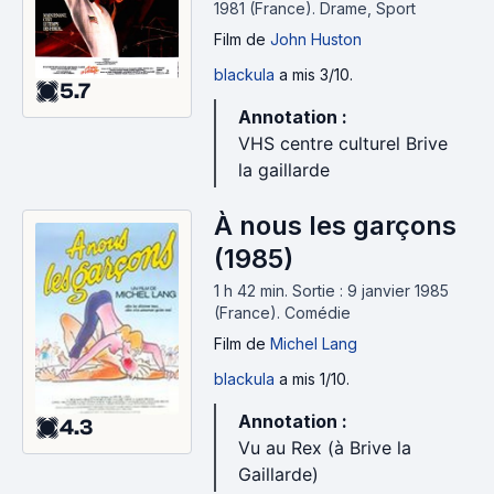
1981 (France).
Drame, Sport
Film
de
John Huston
blackula
a mis 3/10.
5.7
Annotation :
VHS centre culturel Brive
la gaillarde
À nous les garçons
(1985)
1 h 42 min
.
Sortie : 9 janvier 1985
(France).
Comédie
Film
de
Michel Lang
blackula
a mis 1/10.
Annotation :
4.3
Vu au Rex (à Brive la
Gaillarde)