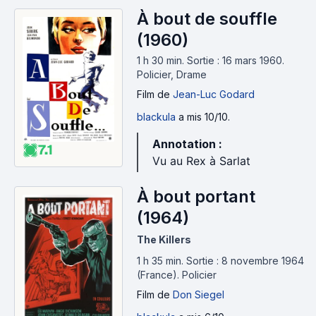
À bout de souffle
(1960)
1 h 30 min
.
Sortie : 16 mars 1960.
Policier, Drame
Film
de
Jean-Luc Godard
blackula
a mis 10/10.
Annotation :
7.1
Vu au Rex à Sarlat
À bout portant
(1964)
The Killers
1 h 35 min
.
Sortie : 8 novembre 1964
(France).
Policier
Film
de
Don Siegel