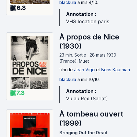
blackula
a mis 4/10.
6.3
Annotation :
VHS location paris
À propos de Nice
(1930)
23 min
.
Sortie : 28 mars 1930
(France).
Muet
film
de
Jean Vigo
et
Boris Kaufman
blackula
a mis 10/10.
Annotation :
7.3
Vu au Rex (Sarlat)
À tombeau ouvert
(1999)
Bringing Out the Dead