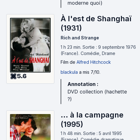
moderne quoi)
À l'est de Shanghaï
(1931)
Rich and Strange
1 h 23 min
.
Sortie : 9 septembre 1976
(France).
Comédie, Drame
Film
de
Alfred Hitchcock
blackula
a mis 7/10.
5.6
Annotation :
DVD collection (hachette
?)
... à la campagne
(1995)
1 h 48 min
.
Sortie : 5 avril 1995
(France).
Comédie dramatique