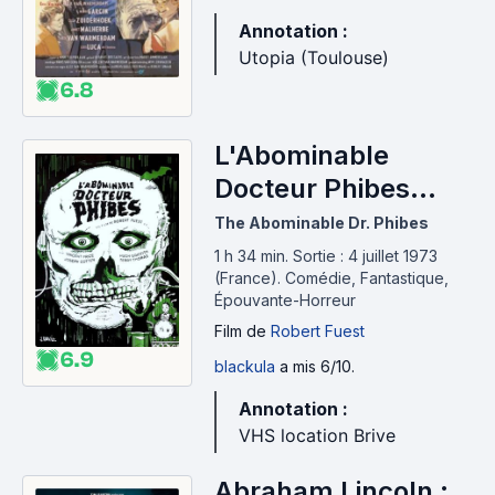
Annotation :
Utopia (Toulouse)
6.8
L'Abominable
Docteur Phibes
(1971)
The Abominable Dr. Phibes
1 h 34 min
.
Sortie : 4 juillet 1973
(France).
Comédie, Fantastique,
Épouvante-Horreur
Film
de
Robert Fuest
6.9
blackula
a mis 6/10.
Annotation :
VHS location Brive
Abraham Lincoln :