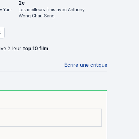
2
e
w Yun-
Les meilleurs films avec Anthony
Wong Chau-Sang
S
uve à leur
top 10 film
Écrire une critique