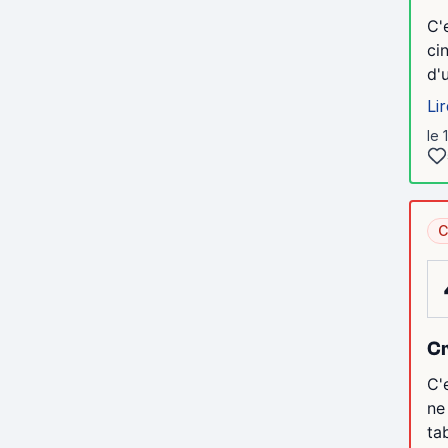
C'
ci
d'
Lir
le 
C
Cr
C'
ne
ta