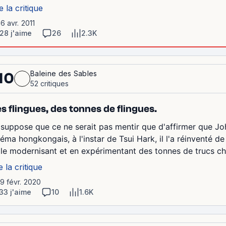
e la critique
16 avr. 2011
28 j'aime
26
2.3K
Baleine des Sables
10
52 critiques
s flingues, des tonnes de flingues.
 suppose que ce ne serait pas mentir que d'affirmer que 
néma hongkongais, à l'instar de Tsui Hark, il l'a réinventé 
 le modernisant et en expérimentant des tonnes de trucs cho
e la critique
19 févr. 2020
33 j'aime
10
1.6K