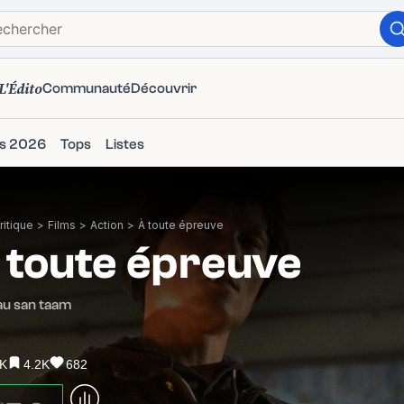
L'Édito
Communauté
Découvrir
ms 2026
Tops
Listes
itique
>
Films
>
Action
>
À toute épreuve
 toute épreuve
au san taam
1K
4.2K
682