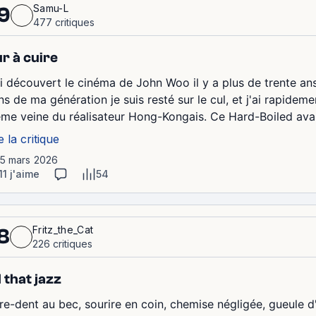
Samu-L
9
477 critiques
r à cuire
ai découvert le cinéma de John Woo il y a plus de trente 
s de ma génération je suis resté sur le cul, et j'ai rapideme
me veine du réalisateur Hong-Kongais. Ce Hard-Boiled avait é
e la critique
15 mars 2026
11 j'aime
54
Fritz_the_Cat
8
226 critiques
l that jazz
re-dent au bec, sourire en coin, chemise négligée, gueule d