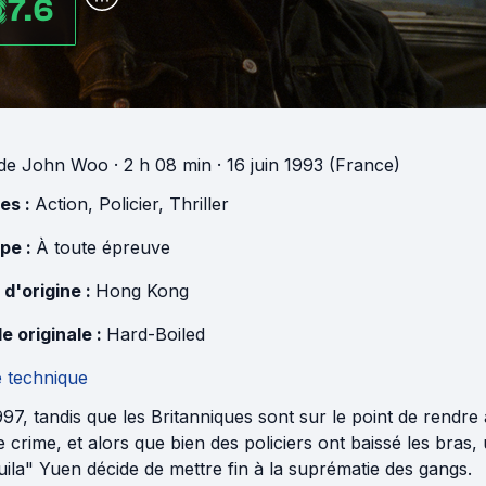
7.6
de
John Woo
· 2 h 08 min
· 16 juin 1993 (France)
es :
Action
,
Policier
,
Thriller
pe :
À toute épreuve
 d'origine :
Hong Kong
e originale :
Hard-Boiled
e technique
97, tandis que les Britanniques sont sur le point de rendr
e crime, et alors que bien des policiers ont baissé les bras
ila" Yuen décide de mettre fin à la suprématie des gangs.