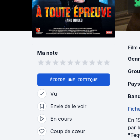
Film
Ma note
Genr
Grou
ÉCRIRE UNE CRITIQUE
Pays
Vu
Band
Envie de le voir
Fich
En cours
En 19
par l
Coup de cœur
"Tequ