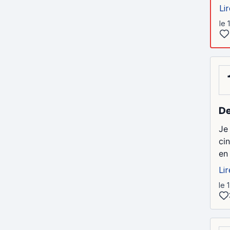
Lir
le 
De
Je
ci
en
Lir
le 