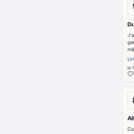
Du
J'
gen
mê
Lir
le 
Al
Cu