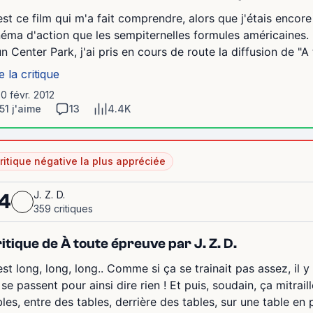
est ce film qui m'a fait comprendre, alors que j'étais encore
néma d'action que les sempiternelles formules américaines.
un Center Park, j'ai pris en cours de route la diffusion de "A
e la critique
10 févr. 2012
51 j'aime
13
4.4K
ritique négative la plus appréciée
J. Z. D.
4
359 critiques
itique de À toute épreuve par J. Z. D.
est long, long, long.. Comme si ça se trainait pas assez, il 
 se passent pour ainsi dire rien ! Et puis, soudain, ça mitrail
bles, entre des tables, derrière des tables, sur une table en 