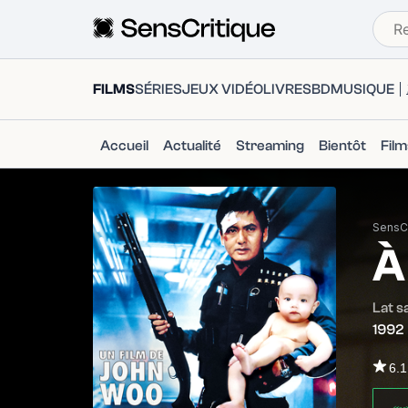
FILMS
SÉRIES
JEUX VIDÉO
LIVRES
BD
MUSIQUE
Accueil
Actualité
Streaming
Bientôt
Fil
SensCr
À
Lat s
1992
6.