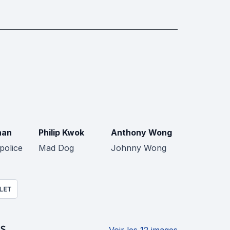
han
Philip Kwok
Anthony Wong
police
Mad Dog
Johnny Wong
LET
S