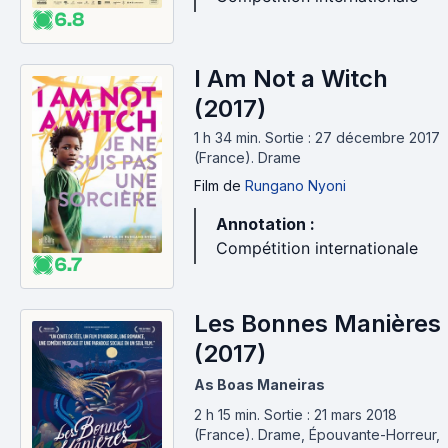
6.8
I Am Not a Witch
(2017)
1 h 34 min
.
Sortie : 27 décembre 2017
(France).
Drame
Film
de
Rungano Nyoni
Annotation :
Compétition internationale
6.7
Les Bonnes Manières
(2017)
As Boas Maneiras
2 h 15 min
.
Sortie : 21 mars 2018
(France).
Drame, Épouvante-Horreur,