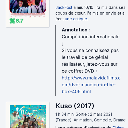
JackFost
a mis 10/10, l'a mis dans ses
coups de cœur, l'a mis en envie et a
écrit
une critique
.
6.7
Annotation :
Compétition internationale
;
Si vous ne connaissez pas
le travail de ce génial
réalisateur, jetez-vous sur
ce coffret DVD :
http://www.malavidafilms.c
om/dvd-mandico-in-the-
box-406.html
Kuso (2017)
1 h 34 min
.
Sortie : 2 mars 2021
(France).
Animation, Comédie, Drame
Long-métrage d'animation
de
Flying