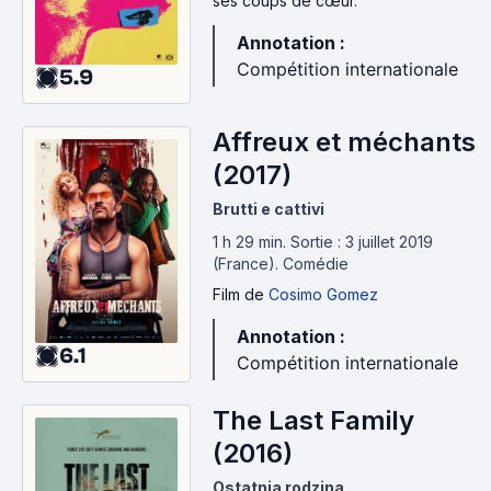
ses coups de cœur.
Annotation :
Compétition internationale
5.9
Affreux et méchants
(2017)
Brutti e cattivi
1 h 29 min
.
Sortie : 3 juillet 2019
(France).
Comédie
Film
de
Cosimo Gomez
Annotation :
6.1
Compétition internationale
The Last Family
(2016)
Ostatnia rodzina