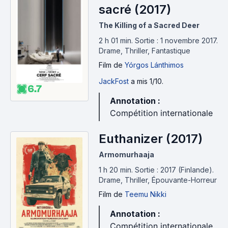
sacré (2017)
The Killing of a Sacred Deer
2 h 01 min
.
Sortie : 1 novembre 2017.
Drame, Thriller, Fantastique
Film
de
Yórgos Lánthimos
JackFost
a mis 1/10.
6.7
Annotation :
Compétition internationale
Euthanizer (2017)
Armomurhaaja
1 h 20 min
.
Sortie : 2017 (Finlande).
Drame, Thriller, Épouvante-Horreur
Film
de
Teemu Nikki
Annotation :
Compétition internationale