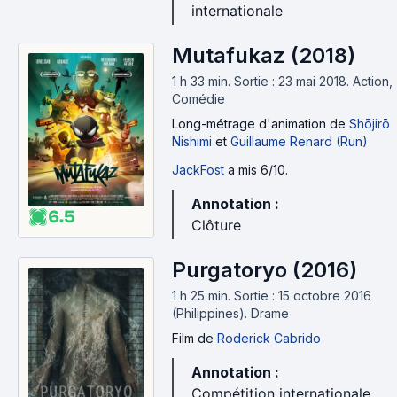
internationale
Enfin, pour discuter du festival, c'est par ici :
https://www.senscritique.com/posts/L_Etrange_Festiv
Mutafukaz (2018)
al_2017/12802
1 h 33 min
.
Sortie : 23 mai 2018.
Action,
Enjoy :)
Comédie
Long-métrage d'animation
de
Shōjirō
Nishimi
et
Guillaume Renard (Run)
JackFost
a mis 6/10.
Annotation :
6.5
Clôture
Purgatoryo (2016)
1 h 25 min
.
Sortie : 15 octobre 2016
(Philippines).
Drame
Film
de
Roderick Cabrido
Annotation :
Compétition internationale