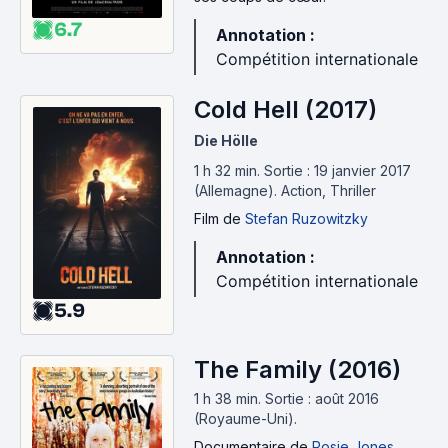
6.7
Annotation :
Compétition internationale
Cold Hell (2017)
Die Hölle
1 h 32 min
.
Sortie : 19 janvier 2017
(Allemagne).
Action, Thriller
Film
de
Stefan Ruzowitzky
Annotation :
Compétition internationale
5.9
The Family (2016)
1 h 38 min
.
Sortie : août 2016
(Royaume-Uni).
Documentaire
de
Rosie Jones