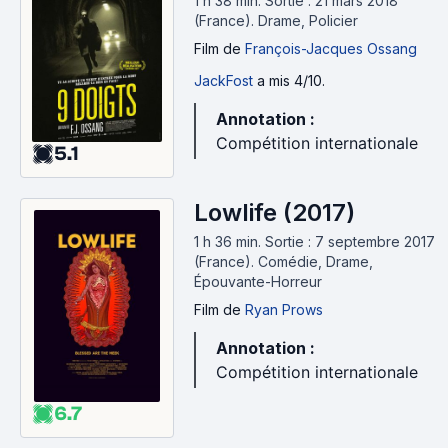
1 h 38 min
.
Sortie : 21 mars 2018
(France).
Drame, Policier
Film
de
François-Jacques Ossang
JackFost
a mis 4/10.
Annotation :
Compétition internationale
5.1
Lowlife (2017)
1 h 36 min
.
Sortie : 7 septembre 2017
(France).
Comédie, Drame,
Épouvante-Horreur
Film
de
Ryan Prows
Annotation :
Compétition internationale
6.7