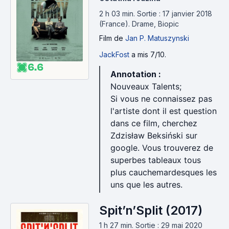
2 h 03 min
.
Sortie : 17 janvier 2018
(France).
Drame, Biopic
Film
de
Jan P. Matuszynski
JackFost
a mis 7/10.
6.6
Annotation :
Nouveaux Talents;
Si vous ne connaissez pas
l'artiste dont il est question
dans ce film, cherchez
Zdzisław Beksiński sur
google. Vous trouverez de
superbes tableaux tous
plus cauchemardesques les
uns que les autres.
Spit’n’Split (2017)
1 h 27 min
.
Sortie : 29 mai 2020