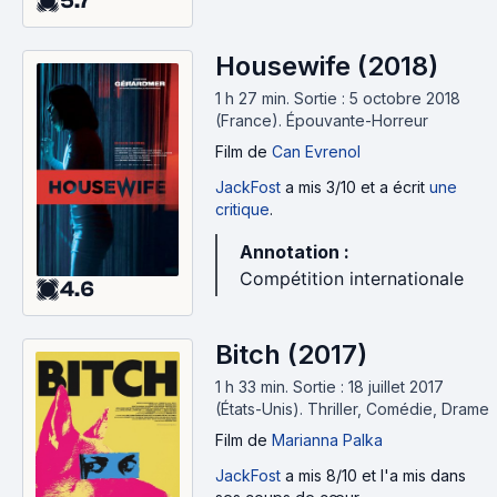
5.7
Housewife (2018)
1 h 27 min
.
Sortie : 5 octobre 2018
(France).
Épouvante-Horreur
Film
de
Can Evrenol
JackFost
a mis 3/10 et a écrit
une
critique
.
Annotation :
Compétition internationale
4.6
Bitch (2017)
1 h 33 min
.
Sortie : 18 juillet 2017
(États-Unis).
Thriller, Comédie, Drame
Film
de
Marianna Palka
JackFost
a mis 8/10 et l'a mis dans