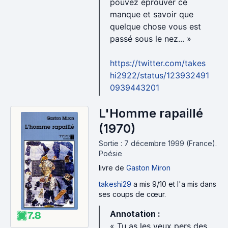
pouvez éprouver ce
manque et savoir que
quelque chose vous est
passé sous le nez... »
https://twitter.com/takes
hi2922/status/123932491
0939443201
L'Homme rapaillé
(1970)
Sortie : 7 décembre 1999 (France).
Poésie
livre
de
Gaston Miron
takeshi29
a mis 9/10 et l'a mis dans
ses coups de cœur.
Annotation :
7.8
« Tu as les yeux pers des