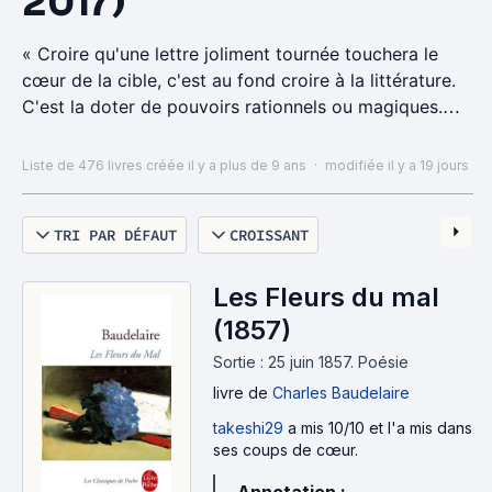
2017)
« Croire qu'une lettre joliment tournée touchera le
cœur de la cible, c'est au fond croire à la littérature.
C'est la doter de pouvoirs rationnels ou magiques.
C'est être convaincu qu'elle est capable de changer
le lecteur. » ( Bernard Pivot - "La mémoire n'en fait
Liste de 476 livres
créée il y a plus de 9 ans
·
modifiée il y a 19 jours
qu'à sa tête" )
TRI PAR DÉFAUT
CROISSANT
https://youtu.be/0MYN8mAEKUo
https://www.senscritique.com/top/Les_meilleurs_livre
Les Fleurs du mal
s_de_2017/1606871
(1857)
Sortie : 25 juin 1857.
Poésie
https://www.senscritique.com/top/Les_meilleurs_livre
livre
de
Charles Baudelaire
s_de_2018/2005084
takeshi29
a mis 10/10 et l'a mis dans
https://www.senscritique.com/top/Les_meilleurs_livre
ses coups de cœur.
s_de_2019/2346164