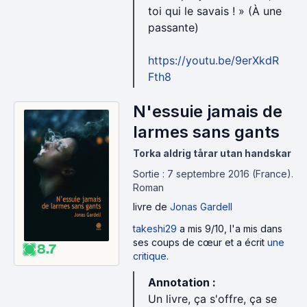
toi qui le savais ! » (À une
passante)
https://youtu.be/9erXkdR
Fth8
N'essuie jamais de
larmes sans gants
Torka aldrig tårar utan handskar
Sortie : 7 septembre 2016 (France).
Roman
livre
de
Jonas Gardell
takeshi29
a mis 9/10, l'a mis dans
ses coups de cœur et a écrit
une
8.7
critique
.
Annotation :
Un livre, ça s'offre, ça se