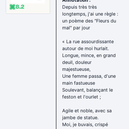
Annotation :
8.2
Depuis très très
https://www.senscritique.com/top/Les_meilleurs_livre
longtemps, j'ai une règle :
s_de_2020/2833249
un poème des "Fleurs du
mal" par jour
https://www.senscritique.com/top/Les_meilleurs_livre
s_de_2021/2963414
« La rue assourdissante
autour de moi hurlait.
Longue, mince, en grand
deuil, douleur
majestueuse,
Une femme passa, d'une
main fastueuse
Soulevant, balançant le
feston et l'ourlet ;
Agile et noble, avec sa
jambe de statue.
Moi, je buvais, crispé