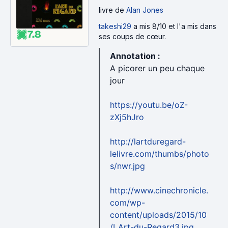
livre
de
Alan Jones
takeshi29
a mis 8/10 et l'a mis dans
7.8
ses coups de cœur.
Annotation :
A picorer un peu chaque
jour
https://youtu.be/oZ-
zXj5hJro
http://lartduregard-
lelivre.com/thumbs/photo
s/nwr.jpg
http://www.cinechronicle.
com/wp-
content/uploads/2015/10
/LArt-du-Regard3.jpg