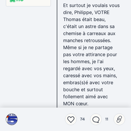
Et surtout je voulais vous
dire, Philippe, VOTRE
Thomas était beau,
c'était un astre dans sa
chemise à carreaux aux
manches retroussées.
Même si je ne partage
pas votre attirance pour
les hommes, je l'ai
regardé avec vos yeux,
caressé avec vos mains,
embras(s)é avec votre
bouche et surtout
follement aimé avec
MON cœur.
« Parce que tu partiras et
74
11
que nous resterons »