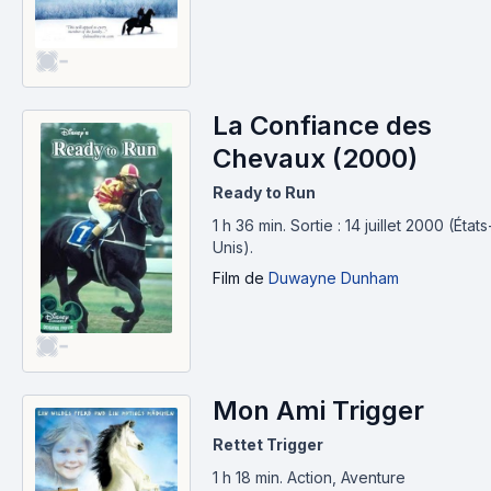
-
La Confiance des
Chevaux (2000)
Ready to Run
1 h 36 min
.
Sortie : 14 juillet 2000 (États
Unis).
Film
de
Duwayne Dunham
-
Mon Ami Trigger
Rettet Trigger
1 h 18 min
.
Action, Aventure