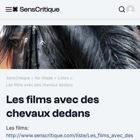
SensCritique
>
No-Made
>
Listes
>
Les films avec des chevaux dedans
Les films avec des
chevaux dedans
Les films:
http://www.senscritique.com/liste/Les_films_avec_des