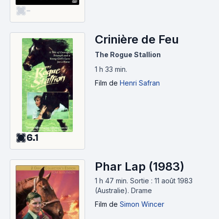
-
Crinière de Feu
The Rogue Stallion
1 h 33 min
.
Film
de
Henri Safran
6.1
Phar Lap (1983)
1 h 47 min
.
Sortie : 11 août 1983
(Australie).
Drame
Film
de
Simon Wincer