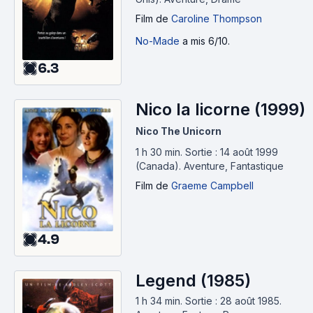
Film
de
Caroline Thompson
No-Made
a mis 6/10.
6.3
Nico la licorne (1999)
Nico The Unicorn
1 h 30 min
.
Sortie : 14 août 1999
(Canada).
Aventure, Fantastique
Film
de
Graeme Campbell
4.9
Legend (1985)
1 h 34 min
.
Sortie : 28 août 1985.