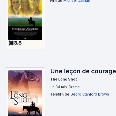
Film
de
Michael Damian
3.8
Une leçon de courage
The Long Shot
1 h 34 min
.
Drame
Téléfilm
de
Georg Stanford Brown