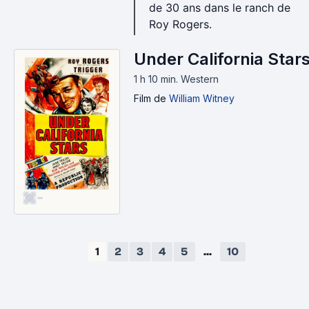
de 30 ans dans le ranch de
Roy Rogers.
Under California Star
1 h 10 min
.
Western
Film
de
William Witney
-
1
2
3
4
5
...
10