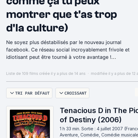
comme ça tu peux
montrer que t'as trop
d'la culture)
Ne soyez plus déstabilisés par le nouveau journal
facebook. Ce réseau social incroyablement frivole et
idiotisant peut être tourné à votre avantage !
Aujourd'hui, montrez au monde toute l'étendue de
votre culture grâce aux couvertures certifiées 100%
Liste de 109 films
créée il y a plus de 14 ans
·
modifiée il y a plus de 12 
cinéphiles. Officiellement testées par Architrave et
ses amis, chacune de ces images est un condensé de
TRI PAR DÉFAUT
CROISSANT
bon goût et de beauté picturale.
Il faut, pour une bonne photo de couverture :
Tenacious D in The Pi
- une photographie du film parfaite
of Destiny (2006)
- pas d'élément important en bas à gauche de
1 h 33 min
.
Sortie : 4 juillet 2007 (Franc
l'image
Aventure, Comédie, Comédie musical