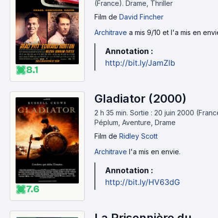
(France).
Drame, Thriller
Film
de
David Fincher
Architrave
a mis 9/10 et l'a mis en envi
Annotation :
http://bit.ly/JamZlb
8.1
Gladiator (2000)
2 h 35 min
.
Sortie : 20 juin 2000 (Franc
Péplum, Aventure, Drame
Film
de
Ridley Scott
Architrave
l'a mis en envie.
Annotation :
http://bit.ly/HV63dG
7.6
La Prisonnière du