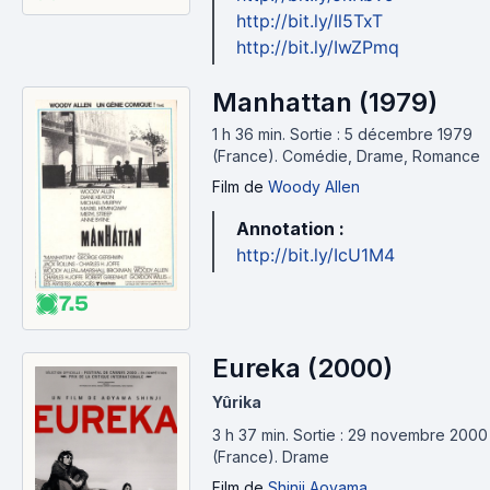
http://bit.ly/Il5TxT
http://bit.ly/IwZPmq
Manhattan (1979)
1 h 36 min
.
Sortie : 5 décembre 1979
(France).
Comédie, Drame, Romance
Film
de
Woody Allen
Annotation :
http://bit.ly/IcU1M4
7.5
Eureka (2000)
Yûrika
3 h 37 min
.
Sortie : 29 novembre 2000
(France).
Drame
Film
de
Shinji Aoyama