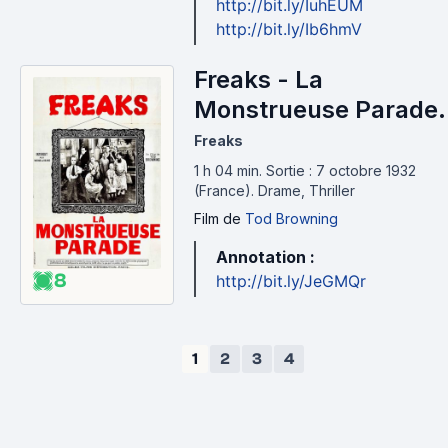
http://bit.ly/IuhEUM
http://bit.ly/Ib6hmV
Freaks - La
Monstrueuse Parade
(1932)
Freaks
1 h 04 min
.
Sortie : 7 octobre 1932
(France).
Drame, Thriller
Film
de
Tod Browning
Annotation :
8
http://bit.ly/JeGMQr
1
2
3
4