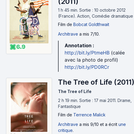
(2011)
1 h 45 min
.
Sortie : 10 octobre 2012
(France).
Action, Comédie dramatique
Film
de
Bobcat Goldthwait
Architrave
a mis 7/10.
Annotation :
6.9
http://bit.ly/PtmeHB
(calée
avec la photo de profil)
http://bit.ly/PD0RCr
The Tree of Life (2011
The Tree of Life
2 h 19 min
.
Sortie : 17 mai 2011.
Drame,
Fantastique
Film
de
Terrence Malick
Architrave
a mis 9/10 et a écrit
une
critique
.