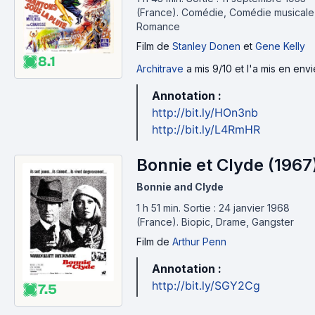
(France).
Comédie, Comédie musicale
Romance
Film
de
Stanley Donen
et
Gene Kelly
8.1
Architrave
a mis 9/10 et l'a mis en envi
Annotation :
http://bit.ly/HOn3nb
http://bit.ly/L4RmHR
Bonnie et Clyde (1967
Bonnie and Clyde
1 h 51 min
.
Sortie : 24 janvier 1968
(France).
Biopic, Drame, Gangster
Film
de
Arthur Penn
Annotation :
http://bit.ly/SGY2Cg
7.5