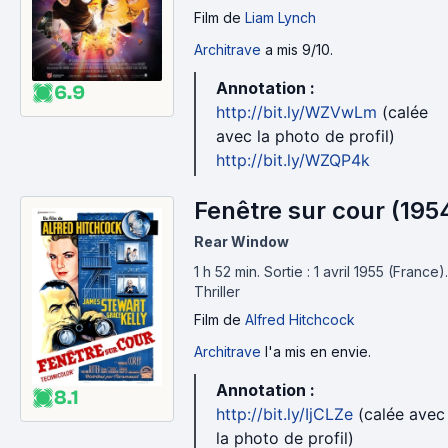
- une scène sans de grands mouvements de caméra
Film
de
Liam Lynch
- en gros, que la scène ressemble à une photo ou un
tableau
Architrave
a mis 9/10.
- si possible un regard caméra
Annotation :
6.9
- une image de film qui ait du sens ou de l'émotion.
http://bit.ly/WZVwLm
(calée
La twingo rouge qui passe à la 53ème minute
avec la photo de profil)
derrière les personnages, on s'en fout.
http://bit.ly/WZQP4k
ATTENTION AUX SPOILERS
Fenêtre sur cour (195
ATTENTION AUX SPOILERS
ATTENTION AUX SPOILERS
Rear Window
1 h 52 min
.
Sortie : 1 avril 1955 (France).
Thriller
Film
de
Alfred Hitchcock
Architrave
l'a mis en envie.
Annotation :
8.1
http://bit.ly/IjCLZe
(calée avec
la photo de profil)