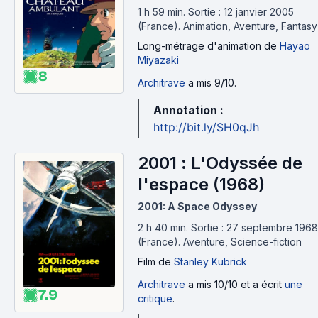
1 h 59 min
.
Sortie : 12 janvier 2005
(France).
Animation, Aventure, Fantasy
Long-métrage d'animation
de
Hayao
Miyazaki
8
Architrave
a mis 9/10.
Annotation :
http://bit.ly/SH0qJh
2001 : L'Odyssée de
l'espace (1968)
2001: A Space Odyssey
2 h 40 min
.
Sortie : 27 septembre 1968
(France).
Aventure, Science-fiction
Film
de
Stanley Kubrick
Architrave
a mis 10/10 et a écrit
une
7.9
critique
.