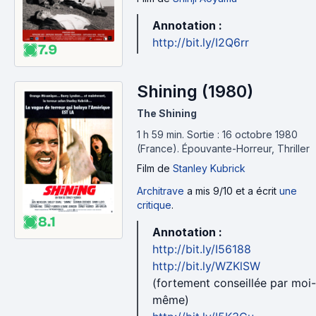
Annotation :
http://bit.ly/I2Q6rr
7.9
Shining (1980)
The Shining
1 h 59 min
.
Sortie : 16 octobre 1980
(France).
Épouvante-Horreur, Thriller
Film
de
Stanley Kubrick
Architrave
a mis 9/10 et a écrit
une
critique
.
8.1
Annotation :
http://bit.ly/I56188
http://bit.ly/WZKlSW
(fortement conseillée par moi-
même)