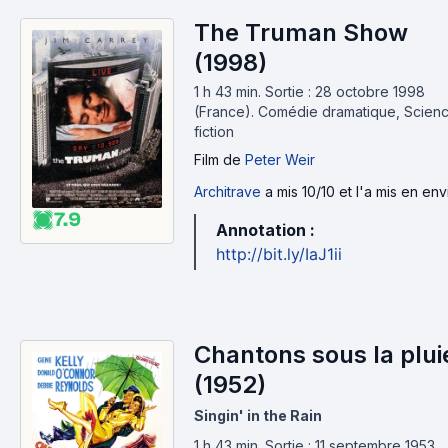
The Truman Show
(1998)
1 h 43 min
.
Sortie : 28 octobre 1998
(France).
Comédie dramatique, Scien
fiction
Film
de
Peter Weir
Architrave
a mis 10/10 et l'a mis en env
7.9
Annotation :
http://bit.ly/IaJ1ii
Chantons sous la plui
(1952)
Singin' in the Rain
1 h 43 min
.
Sortie : 11 septembre 1953