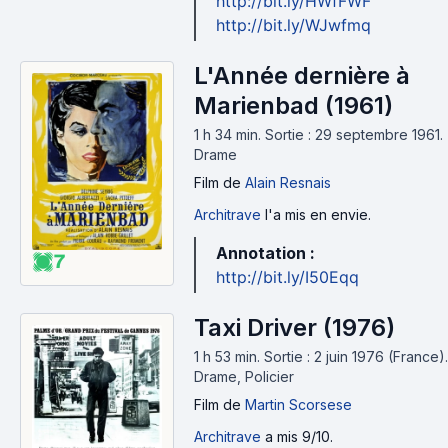
http://bit.ly/HWfFWF
http://bit.ly/WJwfmq
L'Année dernière à
Marienbad (1961)
1 h 34 min
.
Sortie : 29 septembre 1961.
Drame
Film
de
Alain Resnais
Architrave
l'a mis en envie.
Annotation :
7
http://bit.ly/I50Eqq
Taxi Driver (1976)
1 h 53 min
.
Sortie : 2 juin 1976 (France).
Drame, Policier
Film
de
Martin Scorsese
Architrave
a mis 9/10.