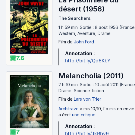
désert (1956)
The Searchers
1 h 59 min
.
Sortie : 8 août 1956 (France
Western, Aventure, Drame
Film
de
John Ford
Annotation :
7.6
http://bit.ly/Qd6KbY
Melancholia (2011)
2 h 10 min
.
Sortie : 10 août 2011 (France
Drame, Science-fiction
Film
de
Lars von Trier
Architrave
a mis 10/10, l'a mis en envie
a écrit
une critique
.
Annotation :
7
http://bit.ly/JkRbv9