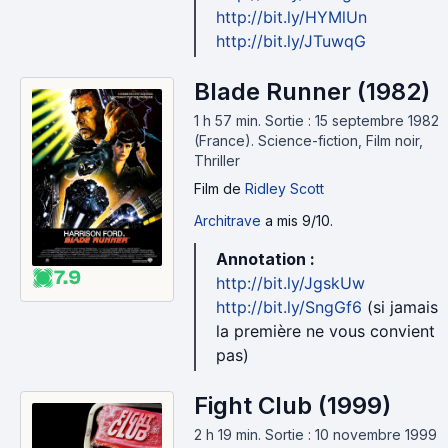
http://bit.ly/HYMlUn
http://bit.ly/JTuwqG
Blade Runner (1982)
1 h 57 min
.
Sortie : 15 septembre 1982
(France).
Science-fiction, Film noir,
Thriller
Film
de
Ridley Scott
Architrave
a mis 9/10.
Annotation :
7.9
http://bit.ly/JgskUw
http://bit.ly/SngGf6
(si jamais
la première ne vous convient
pas)
Fight Club (1999)
2 h 19 min
.
Sortie : 10 novembre 1999