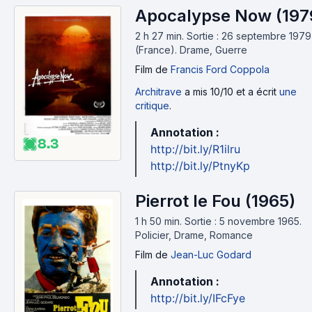
Apocalypse Now (197
2 h 27 min
.
Sortie : 26 septembre 1979
(France).
Drame, Guerre
Film
de
Francis Ford Coppola
Architrave
a mis 10/10 et a écrit
une
critique
.
Annotation :
8.3
http://bit.ly/R1ilru
http://bit.ly/PtnyKp
Pierrot le Fou (1965)
1 h 50 min
.
Sortie : 5 novembre 1965.
Policier, Drame, Romance
Film
de
Jean-Luc Godard
Annotation :
http://bit.ly/IFcFye