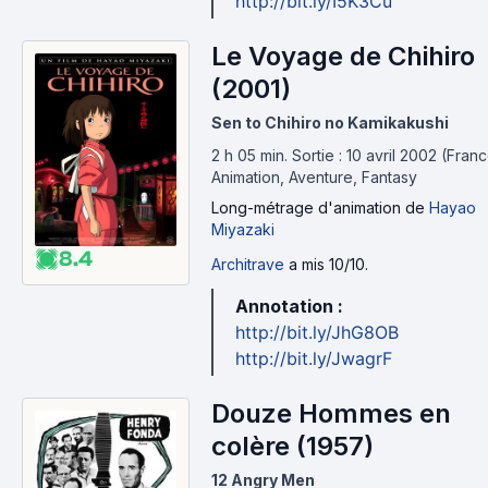
http://bit.ly/I5K3Cu
Le Voyage de Chihiro
(2001)
Sen to Chihiro no Kamikakushi
2 h 05 min
.
Sortie : 10 avril 2002 (Franc
Animation, Aventure, Fantasy
Long-métrage d'animation
de
Hayao
Miyazaki
8.4
Architrave
a mis 10/10.
Annotation :
http://bit.ly/JhG8OB
http://bit.ly/JwagrF
Douze Hommes en
colère (1957)
12 Angry Men