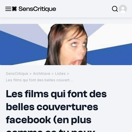
SensCritique
>
Architrave
>
Listes
>
Les films qui font des belles couvertures facebook (en plus comme ça tu peux montrer que t'as trop d'la culture)
Les films qui font des
belles couvertures
facebook (en plus