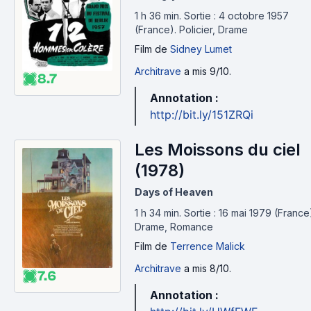
1 h 36 min
.
Sortie : 4 octobre 1957
(France).
Policier, Drame
Film
de
Sidney Lumet
Architrave
a mis 9/10.
8.7
Annotation :
http://bit.ly/151ZRQi
Les Moissons du ciel
(1978)
Days of Heaven
1 h 34 min
.
Sortie : 16 mai 1979 (France
Drame, Romance
Film
de
Terrence Malick
Architrave
a mis 8/10.
7.6
Annotation :