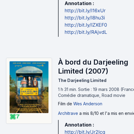
Annotation :
http://bit.ly/I16xUr
http://bit.ly/I8hu3i
http://bit.ly/IZXEF0
http://bit.ly/RAjvdL
À bord du Darjeeling
Limited (2007)
The Darjeeling Limited
1 h 31 min
.
Sortie : 19 mars 2008 (Franc
Comédie dramatique, Road movie
Film
de
Wes Anderson
Architrave
a mis 8/10 et l'a mis en envi
7
Annotation :
http://bit.ly/Jr2lcg