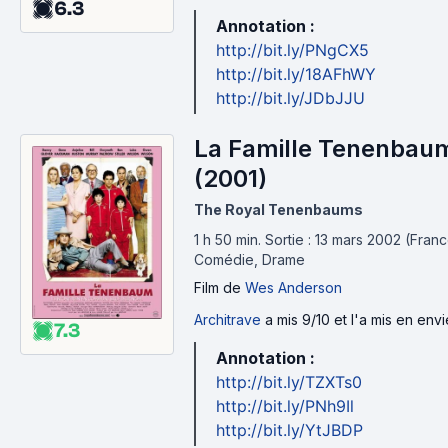
6.3
Annotation :
http://bit.ly/PNgCX5
http://bit.ly/18AFhWY
http://bit.ly/JDbJJU
La Famille Tenenbau
(2001)
The Royal Tenenbaums
1 h 50 min
.
Sortie : 13 mars 2002 (Franc
Comédie, Drame
Film
de
Wes Anderson
Architrave
a mis 9/10 et l'a mis en envi
7.3
Annotation :
http://bit.ly/TZXTs0
http://bit.ly/PNh9Il
http://bit.ly/YtJBDP