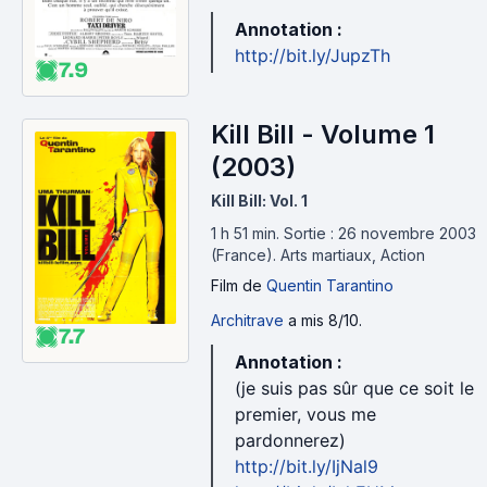
Annotation :
http://bit.ly/JupzTh
7.9
Kill Bill - Volume 1
(2003)
Kill Bill: Vol. 1
1 h 51 min
.
Sortie : 26 novembre 2003
(France).
Arts martiaux, Action
Film
de
Quentin Tarantino
Architrave
a mis 8/10.
7.7
Annotation :
(je suis pas sûr que ce soit le
premier, vous me
pardonnerez)
http://bit.ly/IjNal9