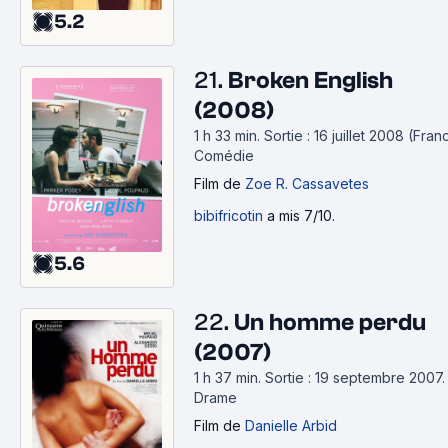
5.2
21.
Broken English
(2008)
1 h 33 min
.
Sortie : 16 juillet 2008 (Fran
Comédie
Film
de
Zoe R. Cassavetes
bibifricotin
a mis 7/10.
5.6
22.
Un homme perdu
(2007)
1 h 37 min
.
Sortie : 19 septembre 2007.
Drame
Film
de
Danielle Arbid