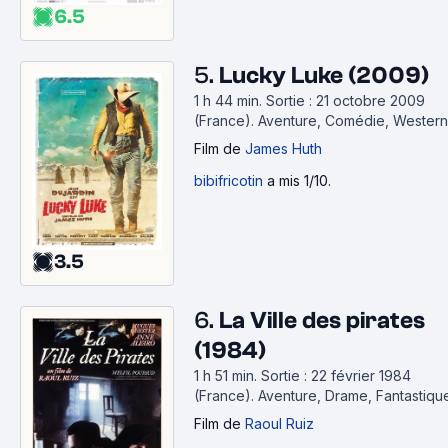
6.5
5.
Lucky Luke (2009)
1 h 44 min
.
Sortie : 21 octobre 2009
(France).
Aventure, Comédie, Western
Film
de
James Huth
bibifricotin
a mis 1/10.
3.5
6.
La Ville des pirates
(1984)
1 h 51 min
.
Sortie : 22 février 1984
(France).
Aventure, Drame, Fantastiqu
Film
de
Raoul Ruiz