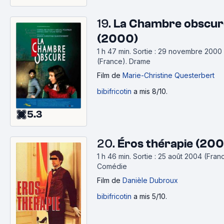
19.
La Chambre obscur
(2000)
1 h 47 min
.
Sortie : 29 novembre 2000
(France).
Drame
Film
de
Marie-Christine Questerbert
bibifricotin
a mis 8/10.
5.3
20.
Éros thérapie (20
1 h 46 min
.
Sortie : 25 août 2004 (Fran
Comédie
Film
de
Danièle Dubroux
bibifricotin
a mis 5/10.