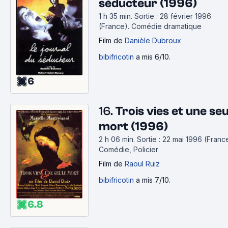
séducteur (1996)
1 h 35 min
.
Sortie : 28 février 1996
(France).
Comédie dramatique
Film
de
Danièle Dubroux
bibifricotin
a mis 6/10.
6
16.
Trois vies et une seu
mort (1996)
2 h 06 min
.
Sortie : 22 mai 1996 (Franc
Comédie, Policier
Film
de
Raoul Ruiz
bibifricotin
a mis 7/10.
6.8