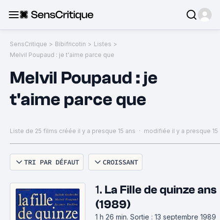
SensCritique
>
Bibifricotin
>
Listes
>
Melvil Poupaud : je t'aime parce que
Melvil Poupaud : je
t'aime parce que
Liste de 25 films
créée il y a presque 15 ans
·
modifiée il y a presque 15
TRI PAR DÉFAUT
CROISSANT
1.
La Fille de quinze ans
(1989)
1 h 26 min
.
Sortie : 13 septembre 1989