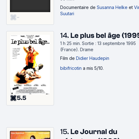
Documentaire
de
Susanna Helke
et
Vi
Suutari
-
14.
Le plus bel âge (199
1 h 25 min
.
Sortie : 13 septembre 1995
(France).
Drame
Film
de
Didier Haudepin
bibifricotin
a mis 5/10.
5.5
15.
Le Journal du