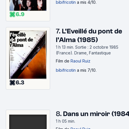
bibifricotin
a mis 4/10.
6.9
7.
L'Eveillé du pont de
l'Alma (1985)
1 h 13 min
.
Sortie : 2 octobre 1985
(France).
Drame, Fantastique
Film
de
Raoul Ruiz
bibifricotin
a mis 7/10.
6.3
8.
Dans un miroir (1984
1 h 05 min
.