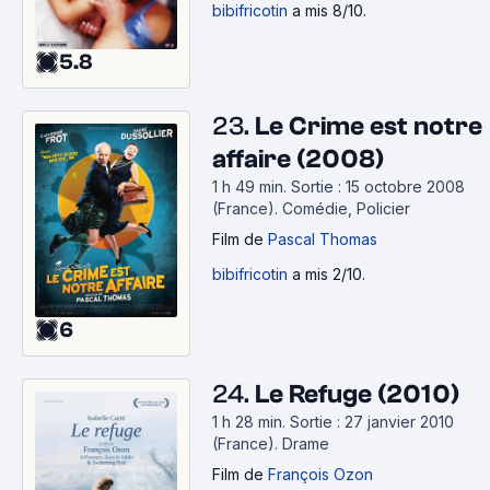
bibifricotin
a mis 8/10.
5.8
23.
Le Crime est notre
affaire (2008)
1 h 49 min
.
Sortie : 15 octobre 2008
(France).
Comédie, Policier
Film
de
Pascal Thomas
bibifricotin
a mis 2/10.
6
24.
Le Refuge (2010)
1 h 28 min
.
Sortie : 27 janvier 2010
(France).
Drame
Film
de
François Ozon