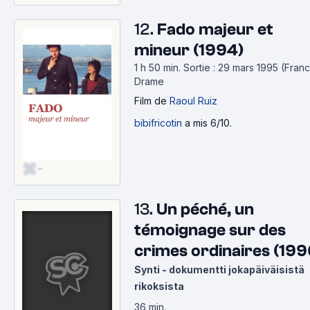
12.
Fado majeur et
mineur (1994)
1 h 50 min
.
Sortie : 29 mars 1995 (Franc
Drame
Film
de
Raoul Ruiz
bibifricotin
a mis 6/10.
-
13.
Un péché, un
témoignage sur des
crimes ordinaires (199
Synti - dokumentti jokapäiväisistä
rikoksista
36 min
.