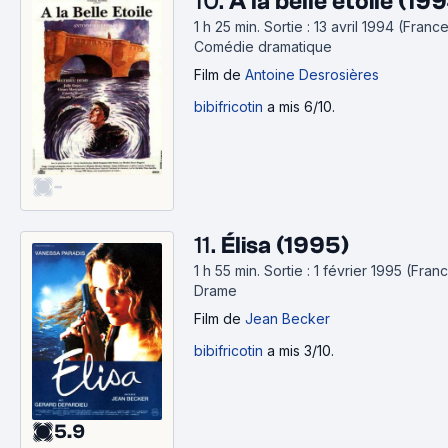
10.
À la belle étoile (19
1 h 25 min
.
Sortie : 13 avril 1994 (France
Comédie dramatique
Film
de
Antoine Desrosières
bibifricotin
a mis 6/10.
-
11.
Élisa (1995)
1 h 55 min
.
Sortie : 1 février 1995 (Franc
Drame
Film
de
Jean Becker
bibifricotin
a mis 3/10.
5.9