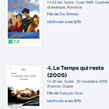
1 h 53 min
.
Sortie : 5 juin 1996.
Comédi
dramatique, Romance
Film
de
Éric Rohmer
bibifricotin
a mis 8/10.
7.2
4.
Le Temps qui reste
(2005)
1 h 25 min
.
Sortie : 30 novembre 2005
(France).
Drame
Film
de
François Ozon
bibifricotin
a mis 9/10.