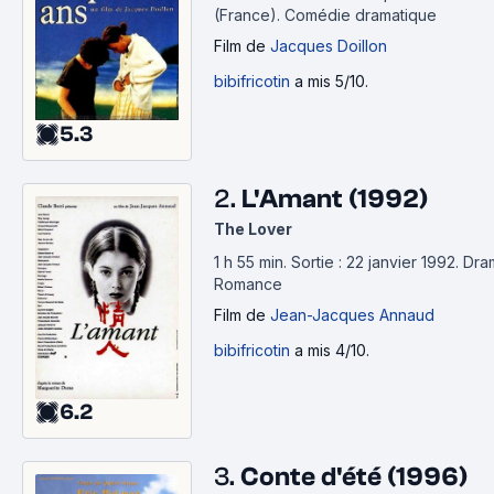
(France).
Comédie dramatique
Film
de
Jacques Doillon
bibifricotin
a mis 5/10.
5.3
2.
L'Amant (1992)
The Lover
1 h 55 min
.
Sortie : 22 janvier 1992.
Dra
Romance
Film
de
Jean-Jacques Annaud
bibifricotin
a mis 4/10.
6.2
3.
Conte d'été (1996)