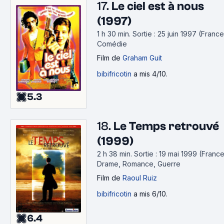
17.
Le ciel est à nous
(1997)
1 h 30 min
.
Sortie : 25 juin 1997 (France
Comédie
Film
de
Graham Guit
bibifricotin
a mis 4/10.
5.3
18.
Le Temps retrouvé
(1999)
2 h 38 min
.
Sortie : 19 mai 1999 (France
Drame, Romance, Guerre
Film
de
Raoul Ruiz
bibifricotin
a mis 6/10.
6.4