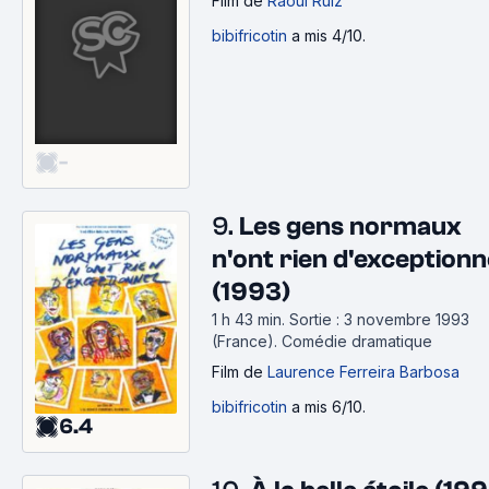
Film
de
Raoul Ruiz
bibifricotin
a mis 4/10.
-
9.
Les gens normaux
n'ont rien d'exceptionn
(1993)
1 h 43 min
.
Sortie : 3 novembre 1993
(France).
Comédie dramatique
Film
de
Laurence Ferreira Barbosa
bibifricotin
a mis 6/10.
6.4