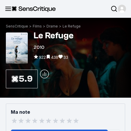
SensCritique
>
Films
>
Drame
>
Le Refuge
Le Refuge
2010
922
438
33
5.9
Ma note