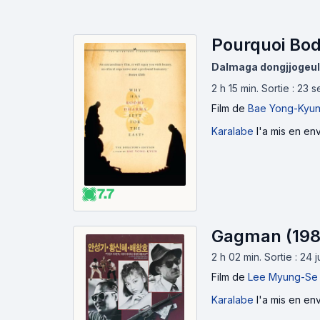
Pourquoi Bodh
Dalmaga dongjjogeul
2 h 15 min
.
Sortie : 23
Film
de
Bae Yong-Kyu
Karalabe
l'a mis en env
7.7
Gagman (198
2 h 02 min
.
Sortie : 24 
Film
de
Lee Myung-Se
Karalabe
l'a mis en env