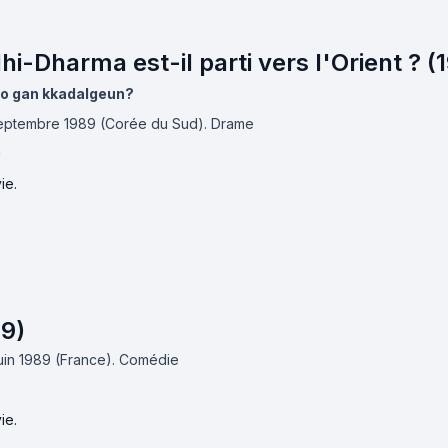
i-Dharma est-il parti vers l'Orient ? (
o gan kkadalgeun?
 septembre 1989 (Corée du Sud).
Drame
n
ie.
9)
juin 1989 (France).
Comédie
ie.