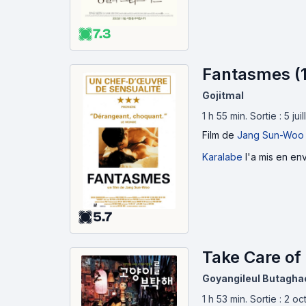
7.3
Fantasmes (
Gojitmal
1 h 55 min
.
Sortie : 5 ju
Film
de
Jang Sun-Woo
Karalabe
l'a mis en env
5.7
Take Care of
Goyangileul Butagha
1 h 53 min
.
Sortie : 2 o