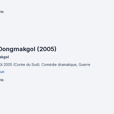
ie.
Dongmakgol (2005)
akgol
oût 2005 (Corée du Sud).
Comédie dramatique, Guerre
yun
ie.