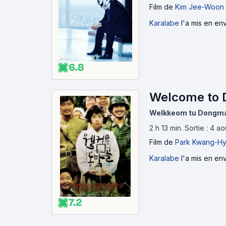
Film
de
Kim Jee-Woon
Karalabe
l'a mis en env
6.8
Welcome to 
Welkkeom tu Dongm
2 h 13 min
.
Sortie : 4 a
Film
de
Park Kwang-H
Karalabe
l'a mis en env
7.2