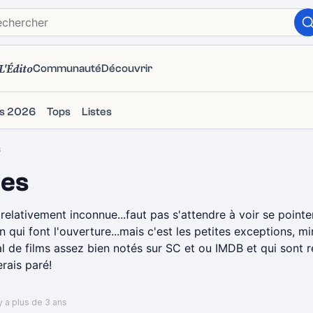
L'Édito
Communauté
Découvrir
ms 2026
Tops
Listes
s
nes
elativement inconnue...faut pas s'attendre à voir se pointe
qui font l'ouverture...mais c'est les petites exceptions, mi
al de films assez bien notés sur SC et ou IMDB et qui sont
erais paré!
y a plus de 3 ans