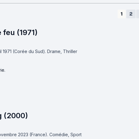
1
2
feu (1971)
vril 1971 (Corée du Sud).
Drame, Thriller
ie.
g (2000)
 novembre 2023 (France).
Comédie, Sport