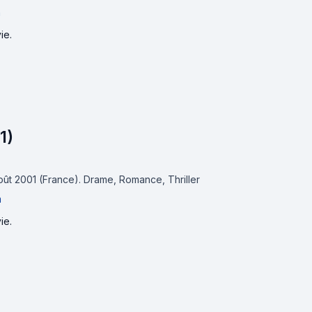
n
ie.
1)
août 2001 (France).
Drame, Romance, Thriller
m
ie.