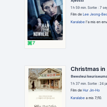
Ajeossi
1 h 59 min
.
Sortie : 7 s
Film
de
Lee Jeong-Be
Karalabe
l'a mis en env
7
Christmas in
8weoleui keuriseum
1 h 37 min
.
Sortie : 24 
Film
de
Hur Jin-Ho
Karalabe
a mis 7/10.