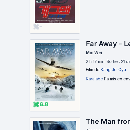
-
Far Away - Le
Mai Wei
2 h 17 min
.
Sortie : 21
Film
de
Kang Je-Gyu
Karalabe
l'a mis en env
6.8
The Man fro