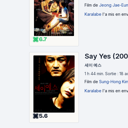
Film
de
Jeong Jae-Eu
Karalabe
l'a mis en env
6.7
Say Yes (200
세이 예스
1 h 44 min
.
Sortie : 18 
Film
de
Sung-Hong Ki
Karalabe
l'a mis en env
5.6