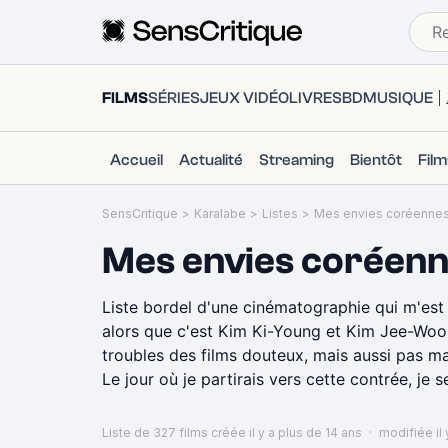
FILMS
SÉRIES
JEUX VIDÉO
LIVRES
BD
MUSIQUE
Accueil
Actualité
Streaming
Bientôt
Fil
SensCritique
>
Karalabe
>
Listes
>
Mes envies coréenne
Mes envies coréen
Liste bordel d'une cinématographie qui m'est r
alors que c'est Kim Ki-Young et Kim Jee-Woon 
troubles des films douteux, mais aussi pas m
Le jour où je partirais vers cette contrée, je s
Liste de 327 films
créée il y a plus de 14 ans
·
modifiée il 