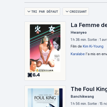
TRI PAR DÉFAUT
CROISSANT
La Femme de 
Hwanyeo
1 h 38 min
.
Sortie : 1 a
Film
de
Kim Ki-Young
Karalabe
l'a mis en env
6.4
The Foul Kin
Banchikwang
1 h 56 min
.
Sortie : 15