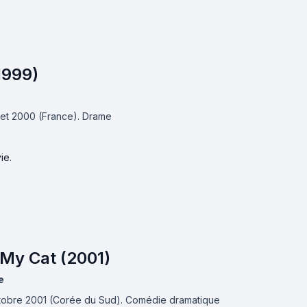
1999)
illet 2000 (France).
Drame
ie.
 My Cat (2001)
e
ctobre 2001 (Corée du Sud).
Comédie dramatique