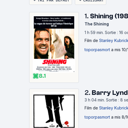
TRI PAR DÉFAUT
CROISSANT
1.
Shining (19
The Shining
1 h 59 min
.
Sortie : 16 
Film
de
Stanley Kubric
toporpasmort
a mis 10/
8.1
2.
Barry Lynd
3 h 04 min
.
Sortie : 8 
Film
de
Stanley Kubric
toporpasmort
a mis 8/1