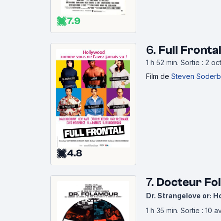
7.9
6.
Full Fronta
1 h 52 min
.
Sortie : 2 o
Film
de
Steven Soderb
4.8
7.
Docteur Fo
Dr. Strangelove or: 
1 h 35 min
.
Sortie : 10 a