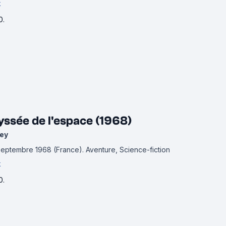
k
0.
yssée de l'espace (1968)
ey
 septembre 1968 (France).
Aventure, Science-fiction
k
0.