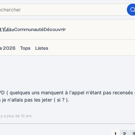
L'Édito
Communauté
Découvrir
ms 2026
Tops
Listes
D ( quelques uns manquent à l'appel n'étant pas recensés su
 n'allais pas les jeter ( si ? ).
 y a plus de 10 ans
1
2