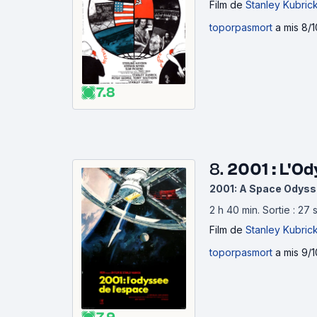
Film
de
Stanley Kubric
toporpasmort
a mis 8/1
7.8
8.
2001 : L'Od
2001: A Space Odyss
2 h 40 min
.
Sortie : 27
Film
de
Stanley Kubric
toporpasmort
a mis 9/1