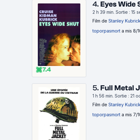
4.
Eyes Wide 
2 h 39 min
.
Sortie : 15
Film
de
Stanley Kubric
toporpasmort
a mis 8/1
7.4
5.
Full Metal 
1 h 56 min
.
Sortie : 21 
Film
de
Stanley Kubric
toporpasmort
a mis 7/1