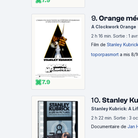
7.9
9.
Orange méc
A Clockwork Orange
2 h 16 min
.
Sortie : 1 av
Film
de
Stanley Kubric
toporpasmort
a mis 8/1
7.9
10.
Stanley Ku
Stanley Kubrick: A Li
2 h 22 min
.
Sortie : 3 o
Documentaire
de
Jan 