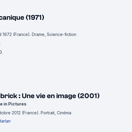
anique (1971)
ril 1972 (France).
Drame, Science-fiction
k
0.
brick : Une vie en image (2001)
fe in Pictures
ctobre 2012 (France).
Portrait, Cinéma
Harlan