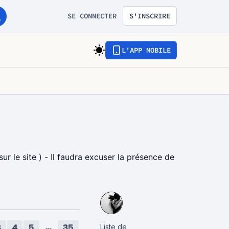
SE CONNECTER
S'INSCRIRE
L'APP MOBILE
r le site ) - Il faudra excuser la présence de
Liste de
3
4
5
...
35