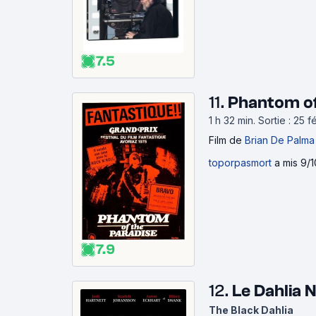
7.5
11.
Phantom of
1 h 32 min
.
Sortie : 25 
Film
de
Brian De Palma
toporpasmort
a mis 9/1
7.9
12.
Le Dahlia 
The Black Dahlia