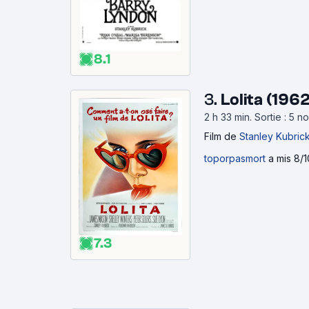
8.1
3.
Lolita (1962
2 h 33 min
.
Sortie : 5 
Film
de
Stanley Kubric
toporpasmort
a mis 8/1
7.3