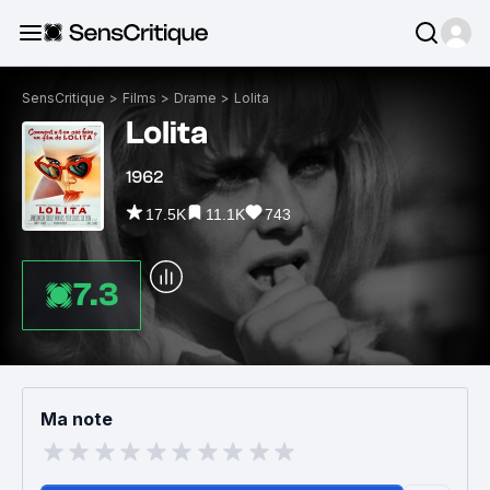
SensCritique
>
Films
>
Drame
>
Lolita
Lolita
1962
17.5K
11.1K
743
7.3
Ma note