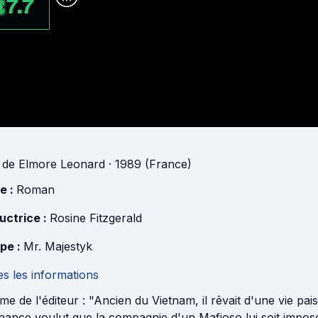
7.7
de
Elmore Leonard
· 1989 (France)
e :
Roman
uctrice :
Rosine Fitzgerald
pe :
Mr. Majestyk
s les informations
e de l'éditeur : "Ancien du Vietnam, il rêvait d'une vie pais
ance voulut que la compagnie d'un Mafioso lui soit imposée