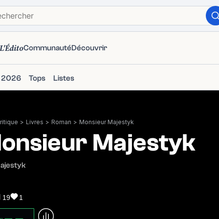
L'Édito
Communauté
Découvrir
s 2026
Tops
Listes
itique
>
Livres
>
Roman
>
Monsieur Majestyk
onsieur Majestyk
ajestyk
19
1