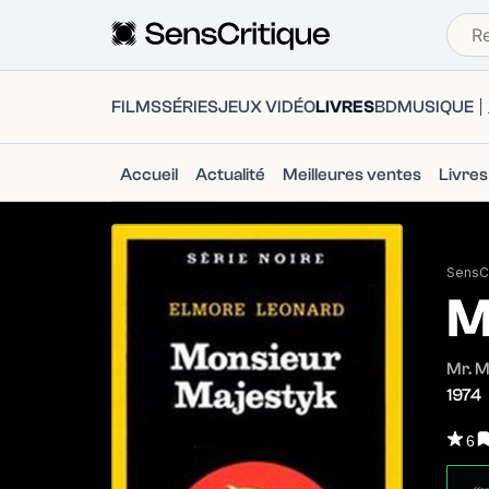
FILMS
SÉRIES
JEUX VIDÉO
LIVRES
BD
MUSIQUE
Accueil
Actualité
Meilleures ventes
Livre
SensCr
M
Mr. M
1974
6