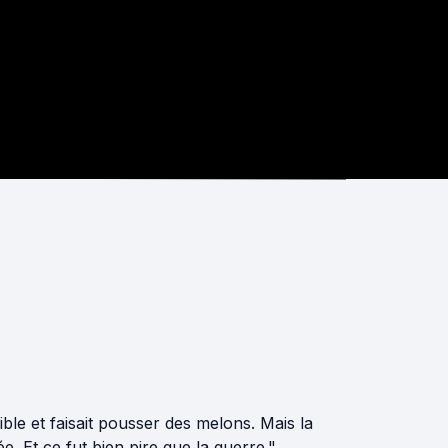
ible et faisait pousser des melons. Mais la
. Et ce fut bien pire que la guerre."