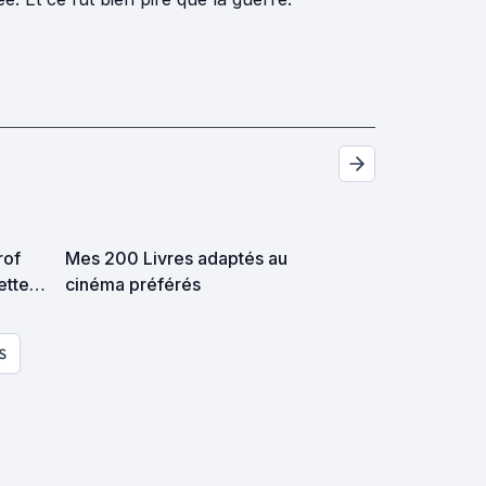
rof
Mes 200 Livres adaptés au
ette
cinéma préférés
 cette
S