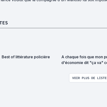
TES
Best of littérature policière
A chaque fois que mon p
d'économie dit "ça va" c
année, j'ajoute un livre à
liste.
VOIR PLUS DE LISTE