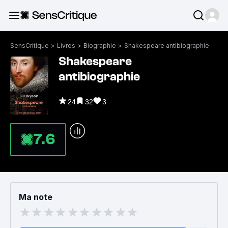
SensCritique
>
Livres
>
Biographie
>
Shakespeare antibiographie
Shakespeare
antibiographie
24
32
3
7.6
Ma note