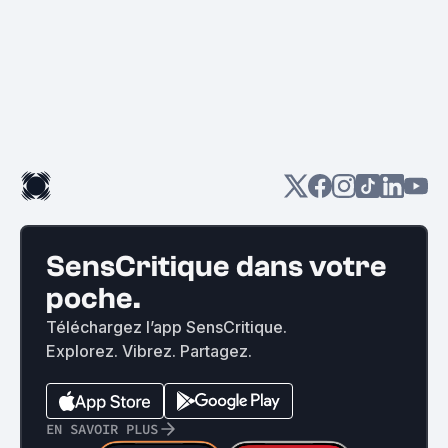
SensCritique dans votre
poche.
Téléchargez l’app SensCritique.
Explorez. Vibrez. Partagez.
EN SAVOIR PLUS