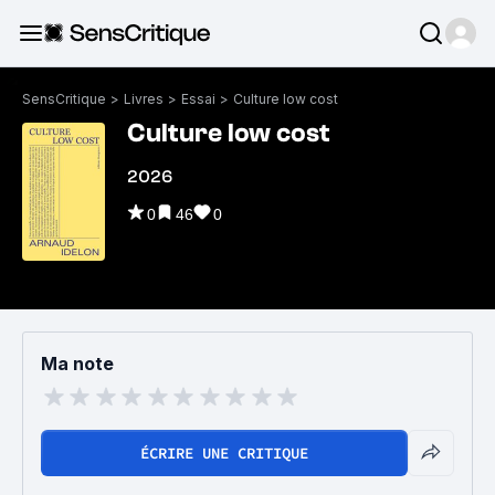
SensCritique
>
Livres
>
Essai
>
Culture low cost
Culture low cost
2026
0
46
0
Ma note
ÉCRIRE UNE CRITIQUE