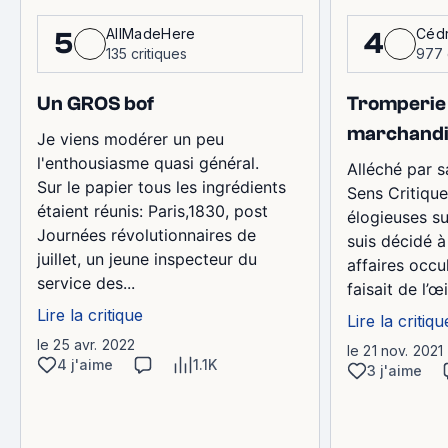
AllMadeHere
Cédr
5
4
135 critiques
977 
Un GROS bof
Tromperie 
marchandi
Je viens modérer un peu
l'enthousiasme quasi général.
Alléché par 
Sur le papier tous les ingrédients
Sens Critique
étaient réunis: Paris,1830, post
élogieuses su
Journées révolutionnaires de
suis décidé à
juillet, un jeune inspecteur du
affaires occu
service des...
faisait de l’
Lire la critique
Lire la critiqu
le 25 avr. 2022
le 21 nov. 2021
4 j'aime
1.1K
3 j'aime