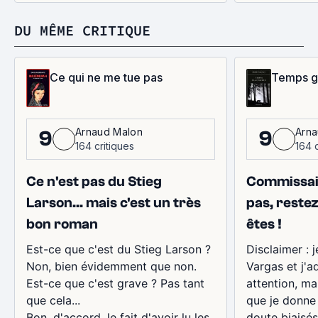
DU MÊME CRITIQUE
Ce qui ne me tue pas
Temps gl
Arnaud Malon
Arna
9
9
164 critiques
164 c
Ce n'est pas du Stieg
Commissai
Larson... mais c'est un très
pas, rest
bon roman
êtes !
Est-ce que c'est du Stieg Larson ?
Disclaimer : 
Non, bien évidemment que non.
Vargas et j'ad
Est-ce que c'est grave ? Pas tant
attention, ma
que cela...
que je donne 
Bon, d'accord, le fait d'avoir lu les
doute biaisés