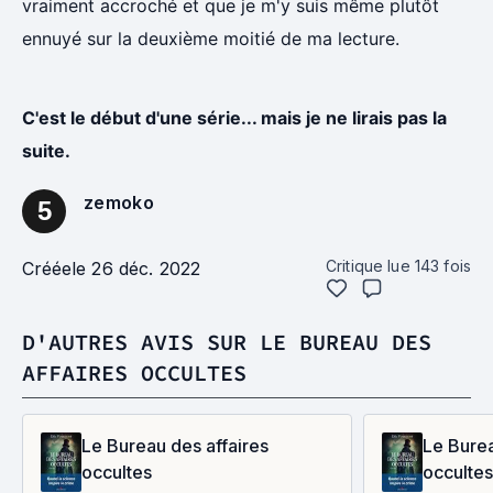
vraiment accroché et que je m'y suis même plutôt
ennuyé sur la deuxième moitié de ma lecture.
C'est le début d'une série... mais je ne lirais pas la
suite.
zemoko
5
Critique lue
143
fois
Créée
le 26 déc. 2022
D'AUTRES AVIS SUR LE BUREAU DES
AFFAIRES OCCULTES
Le Bureau des affaires
Le Burea
occultes
occulte