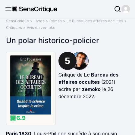
SensCritique
>
Livres
>
Roman
>
Le Bureau des affaires occultes
>
Critiques
>
Avis de zemoko
Un polar historico-policier
5
Critique de
Le Bureau des
affaires occultes
(2021)
écrite par
zemoko
le 26
décembre 2022.
6.9
Paris 1830
, Louis-Philippe succède à son cousin