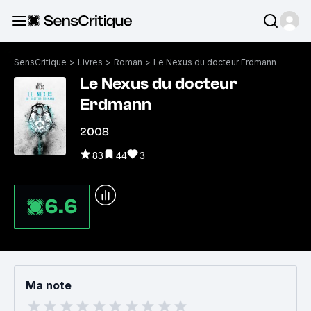
SensCritique
>
Livres
>
Roman
>
Le Nexus du docteur Erdmann
Le Nexus du docteur
Erdmann
2008
83
44
3
6.6
Ma note