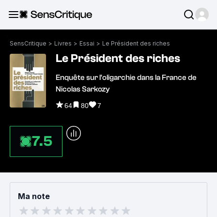
SensCritique
>
Livres
>
Essai
>
Le Président des riches
Le Président des riches
Enquête sur l'oligarchie dans la France de
Nicolas Sarkozy
64
80
7
7.5
Ma note