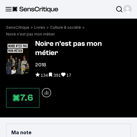
SensCritique
>
Livres
>
Culture & société
>
Noire n'est pas mon métier
Noire n'est pas mon
métier
2018
134
391
17
7.6
Ma note