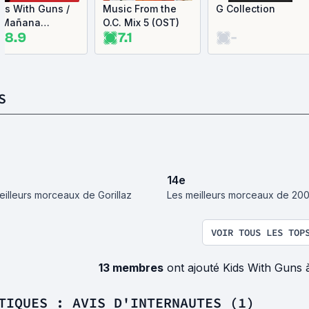
ds With Guns /
Music From the
G Collection
l Mañana
O.C. Mix 5 (OST)
8.9
7.1
-
ingle)
S
14
e
eilleurs morceaux de Gorillaz
Les meilleurs morceaux de 20
VOIR TOUS LES TOP
13 membres
ont ajouté Kids With Guns 
TIQUES : AVIS D'INTERNAUTES (1)