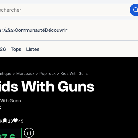
L'Édito
Communauté
Découvrir
026
Tops
Listes
itique
>
Morceaux
>
Pop rock
>
Kids With Guns
ids With Guns
With Guns
5
2K
13
49
7.6