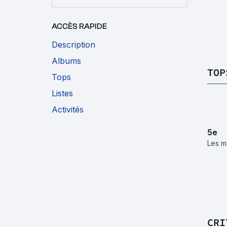
Ki
E
ACCÈS RAPIDE
(S
Description
Albums
TOP
Tops
Listes
Activités
5
e
Les m
CRI