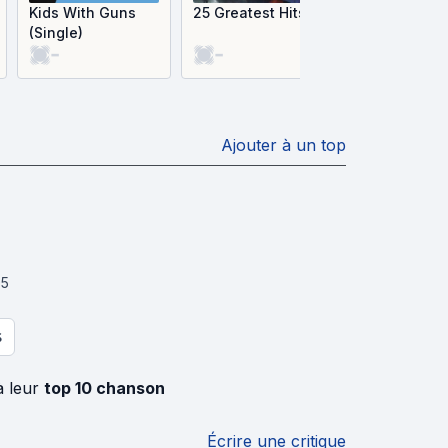
Kids With Guns
25 Greatest Hits
(Single)
-
-
Ajouter à un top
05
S
à leur
top 10 chanson
Écrire une critique