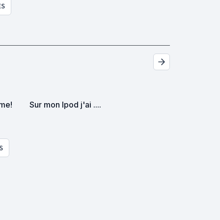
ES
ime!
Sur mon Ipod j'ai ....
S