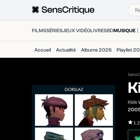
FILMS
SÉRIES
JEUX VIDÉO
LIVRES
BD
MUSIQUE
Accueil
Actualité
Albums 2026
Playlist 2
SensCr
K
Kids 
200
1.