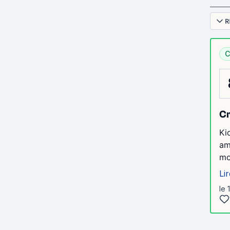
R
C
Cr
Ki
am
mo
Lir
le 