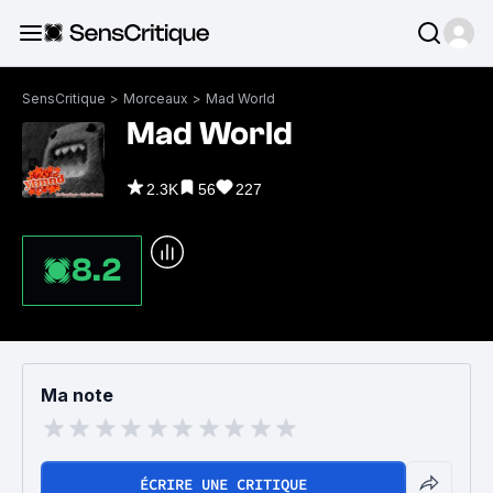
SensCritique
>
Morceaux
>
Mad World
Mad World
2.3K
56
227
8.2
Ma note
ÉCRIRE UNE CRITIQUE