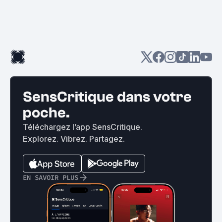
SensCritique dans votre
poche.
Téléchargez l’app SensCritique.
Explorez. Vibrez. Partagez.
EN SAVOIR PLUS