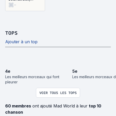
-
Volume 14
TOPS
Ajouter à un top
4
e
5
e
Les meilleurs morceaux qui font 
Les meilleurs morceaux 
pleurer
VOIR TOUS LES TOPS
60 membres
ont ajouté Mad World à leur
top 10
chanson