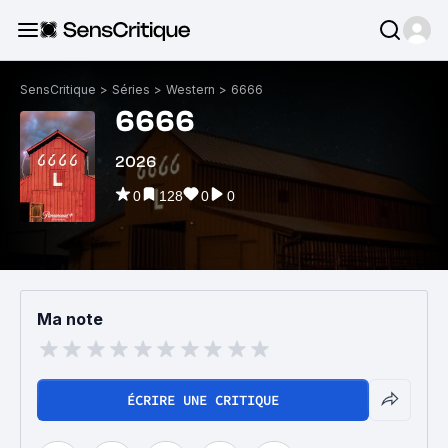
SensCritique
>
Séries
>
Western
>
6666
6666
2026
0
128
0
0
Ma note
ÉCRIRE UNE CRITIQUE